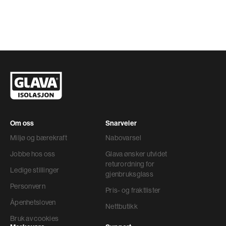
Om oss
Snarveier
Miljø og bærekraft
Nabovarsel
Jobbe hos oss
Glava ønsker utvidet
returordning for
Ledige stillinger
gjenbruksglass
Personvern
Pris- og fraktlister
Åpenhetsloven
Nettbutikk
Bruk av cookies