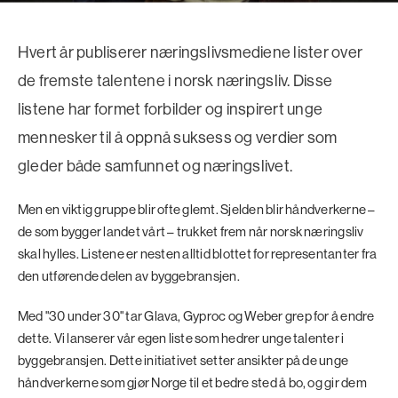
Hvert år publiserer næringslivsmediene lister over
de fremste talentene i norsk næringsliv. Disse
listene har formet forbilder og inspirert unge
mennesker til å oppnå suksess og verdier som
gleder både samfunnet og næringslivet.
Men en viktig gruppe blir ofte glemt. Sjelden blir håndverkerne –
de som bygger landet vårt – trukket frem når norsk næringsliv
skal hylles. Listene er nesten alltid blottet for representanter fra
den utførende delen av byggebransjen.
Med "30 under 30" tar Glava, Gyproc og Weber grep for å endre
dette. Vi lanserer vår egen liste som hedrer unge talenter i
byggebransjen. Dette initiativet setter ansikter på de unge
håndverkerne som gjør Norge til et bedre sted å bo, og gir dem