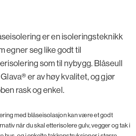
åseisolering er en isoleringsteknikk
 egner seg like godt til
erisolering som til nybygg. Blåseull
 Glava® er av høy kvalitet, og gjør
bben rask og enkel.
lering med blåseisolasjon kan være et godt
rnativ når du skal etterisolere gulv, vegger og tak i
e hus, og i enkelte takkonstruksjoner i større