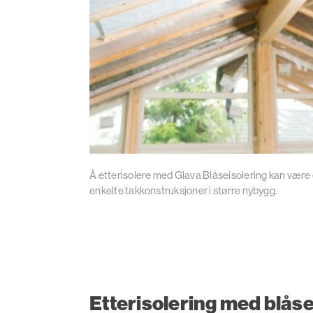
Å etterisolere med Glava Blåseisolering kan være et
enkelte takkonstruksjoner i større nybygg.
Etterisolering med blås