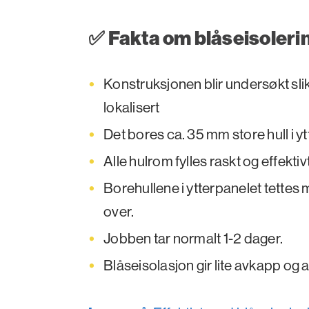
✅ Fakta om blåseisoleri
Konstruksjonen blir undersøkt slik 
lokalisert
Det bores ca. 35 mm store hull i yt
Alle hulrom fylles raskt og effekti
Borehullene i ytterpanelet tettes
over.
Jobben tar normalt 1-2 dager.
Blåseisolasjon gir lite avkapp og a