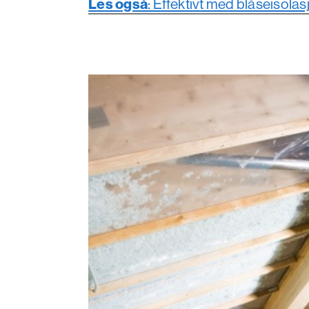
Les også
: Effektivt med blåseisola