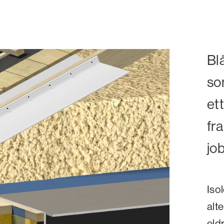
Bl
som
ett
fra
jo
Iso
alte
eldr