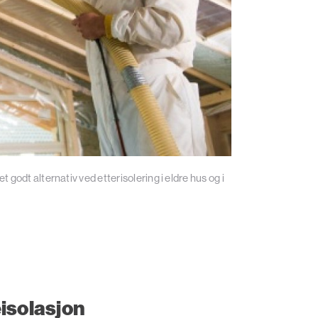
 godt alternativ ved etterisolering i eldre hus og i
eisolasjon