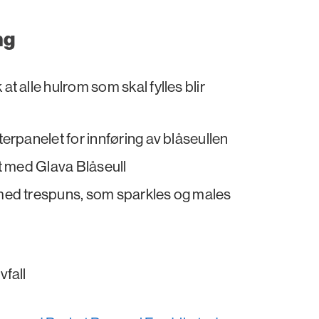
ng
at alle hulrom som skal fylles blir
terpanelet for innføring av blåseullen
vt med Glava Blåseull
 med trespuns, som sparkles og males
vfall