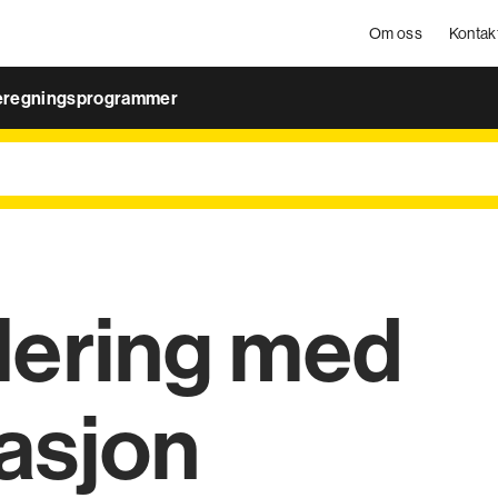
Om oss
Kontak
eregningsprogrammer
olering med
lasjon