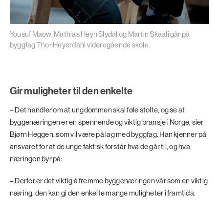
Yousuf Maow, Mathias Heyn Slydal og Martin Skaali går på
byggfag Thor Heyerdahl videregående skole.
Gir muligheter til den enkelte
– Det handler om at ungdommen skal føle stolte, og se at
byggenæringen er en spennende og viktig bransje i Norge, sier
Bjørn Heggen, som vil være på lag med byggfag. Han kjenner på
ansvaret for at de unge faktisk forstår hva de går til, og hva
næringen byr på:
– Derfor er det viktig å fremme byggenæringen vår som en viktig
næring, den kan gi den enkelte mange muligheter i framtida.