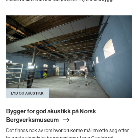
LYD OG AKUSTIKK
Bygger for god akustikk på Norsk
Bergverksmuseu
m
Det finnes nok av rom hvor brukerne må innrette seg etter
byggets akustiske begrensninger. I nye Geolab på