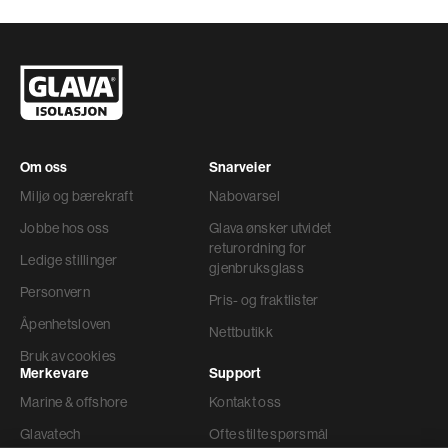
Om oss
Snarveier
Miljø og bærekraft
Nabovarsel
Jobbe hos oss
Glava ønsker utvidet
returordning for
Ledige stillinger
gjenbruksglass
Personvern
Pris- og fraktlister
Åpenhetsloven
Nettbutikk
Bruk av cookies
Merkevare
Support
Marine & offshore
Kontakt oss
Glavatech
Ofte stilte spørsmål