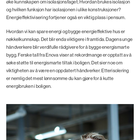
øke kunnskapen om isolasjonsfaget; Hvordan brukes isolasjon
og hvilken funksjon har isolasjonen i ulike konstruksjoner?
Energieffektivisering fortjener også en viktig plass i pensum.
Hvordan vi kan spare energi og bygge energieffektive hus er
nøkkelkunnskap. Det blir enda viktigere i framtida. Dagens unge
håndverkere blir verdifulle rådgivere for å bygge energismarte
bygg. Ferske tall fra Enova viser at rekordmange er opptatt av å
søke støtte til energismarte tiltak i boligen. Det sier noe om
viktigheten av å være en oppdatert håndverker. Etterisolering
er nemlig det mest lønnsomme du kan gjøre for å kutte
energibruken i boligen.