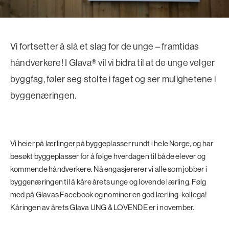
Vi fortsetter å slå et slag for de unge – framtidas
håndverkere! I Glava® vil vi bidra til at de unge velger
byggfag, føler seg stolte i faget og ser mulighetene i
byggenæringen.
Vi heier på lærlinger på byggeplasser rundt i hele Norge, og har
besøkt byggeplasser for å følge hverdagen til både elever og
kommende håndverkere. Nå engasjererer vi alle som jobber i
byggenæringen til å kåre årets unge og lovende lærling. Følg
med på Glavas Facebook og nominer en god lærling-kollega!
Kåringen av årets Glava UNG & LOVENDE er i november.