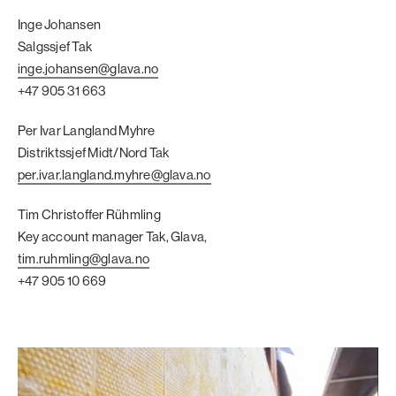
Inge Johansen
Salgssjef Tak
inge.johansen@glava.no
+47 905 31 663
Per Ivar Langland Myhre
Distriktssjef Midt/Nord Tak
per.ivar.langland.myhre@glava.no
Tim Christoffer Rühmling
Key account manager Tak, Glava,
tim.ruhmling@glava.no
+47 905 10 669