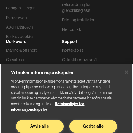
returordning for
Ledige stillinger
gjenbruksglass
Personvern
Pris- og fraktlister
Åpenhetsloven
Nettbutikk
Bruk av cookies
Merkevare
Support
Marine & offshore
Kontakt oss
Glavatech
Ofte stilte spørsmål
Gyproc®
Teknisk support
Vi bruker informasjonskapsler
Weber
Ordre og levering
Vi bruker informasjonskapsler for å få nettstedet vårt til å fungere
ordentlig, tilpasse innhold og annonser, tilby funksjoner knyttet til
Faktura adresse
sosiale medier og analysere trafikken vår. Vi deler også informasjon
om din bruk av nettstedet vårt med våre partnere innenfor sosiale
medier, reklame og analyse.
Retningslinjer for
informasjonskapsler
Glava AS
Saint-Gobain Byggevarer
Avvis alle
Godta alle
Nybråtveien 2
Sandstuveien 68