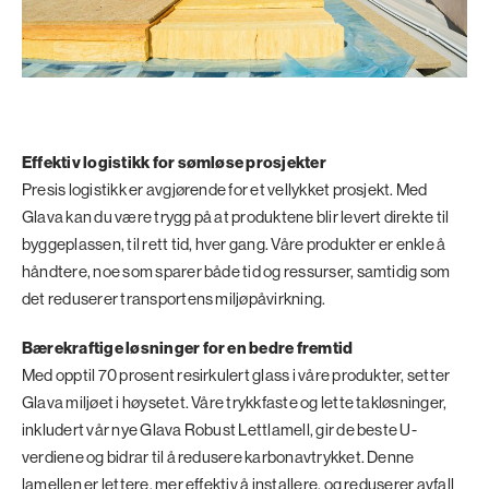
Effektiv logistikk for sømløse prosjekter
Presis logistikk er avgjørende for et vellykket prosjekt. Med
Glava kan du være trygg på at produktene blir levert direkte til
byggeplassen, til rett tid, hver gang. Våre produkter er enkle å
håndtere, noe som sparer både tid og ressurser, samtidig som
det reduserer transportens miljøpåvirkning.
Bærekraftige løsninger for en bedre fremtid
Med opptil 70 prosent resirkulert glass i våre produkter, setter
Glava miljøet i høysetet. Våre trykkfaste og lette takløsninger,
inkludert vår nye Glava Robust Lettlamell, gir de beste U-
verdiene og bidrar til å redusere karbonavtrykket. Denne
lamellen er lettere, mer effektiv å installere, og reduserer avfall