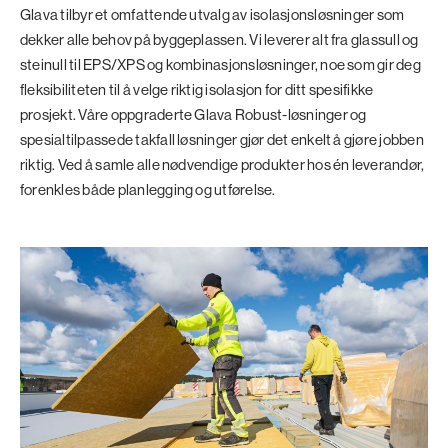
Glava tilbyr et omfattende utvalg av isolasjonsløsninger som
dekker alle behov på byggeplassen. Vi leverer alt fra glassull og
steinull til EPS/XPS og kombinasjonsløsninger, noe som gir deg
fleksibiliteten til å velge riktig isolasjon for ditt spesifikke
prosjekt. Våre oppgraderte Glava Robust-løsninger og
spesialtilpassede takfall løsninger gjør det enkelt å gjøre jobben
riktig. Ved å samle alle nødvendige produkter hos én leverandør,
forenkles både planlegging og utførelse.