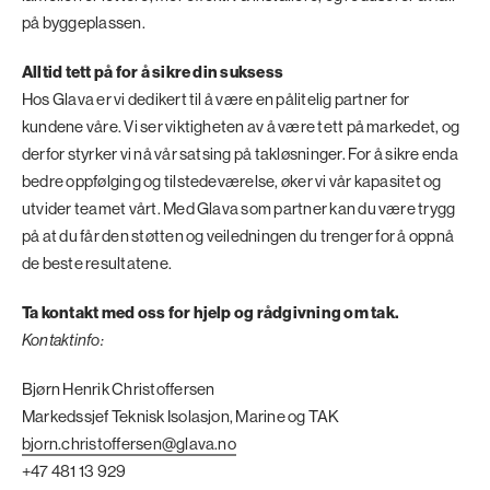
på byggeplassen.
Alltid tett på for å sikre din suksess
Hos Glava er vi dedikert til å være en pålitelig partner for
kundene våre. Vi ser viktigheten av å være tett på markedet, og
derfor styrker vi nå vår satsing på takløsninger. For å sikre enda
bedre oppfølging og tilstedeværelse, øker vi vår kapasitet og
utvider teamet vårt. Med Glava som partner kan du være trygg
på at du får den støtten og veiledningen du trenger for å oppnå
de beste resultatene.
Ta kontakt med oss for hjelp og rådgivning om tak.
Kontaktinfo:
Bjørn Henrik Christoffersen
Markedssjef Teknisk Isolasjon, Marine og TAK
bjorn.christoffersen@glava.no
+47 481 13 929