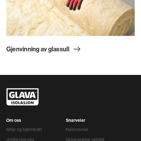
Gjenvinning av glassul
l
Om oss
Snarveier
Miljø og bærekraft
Nabovarsel
Jobbe hos oss
Glava ønsker utvidet