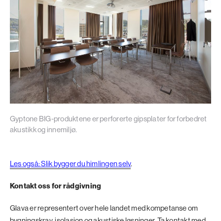
Gyptone BIG-produktene er perforerte gipsplater for forbedret
akustikk og innemiljø.
Les også: Slik bygger du himlingen selv
.
Kontakt oss for rådgivning
Glava er representert over hele landet med kompetanse om
bygningskrav, isolasjon og akustiske løsninger.
Ta kontakt med