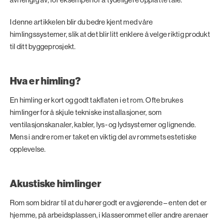
I denne artikkelen blir du bedre kjent med våre
himlingssystemer, slik at det blir litt enklere å velge riktig produkt
til ditt byggeprosjekt.
Hva er himling?
En himling er kort og godt takflaten i et rom. Ofte brukes
himlinger for å skjule tekniske installasjoner, som
ventilasjonskanaler, kabler, lys- og lydsystemer og lignende.
Mens i andre rom er taket en viktig del av rommets estetiske
opplevelse.
Akustiske himlinger
Rom som bidrar til at du hører godt er avgjørende – enten det er
hjemme, på arbeidsplassen, i klasserommet eller andre arenaer