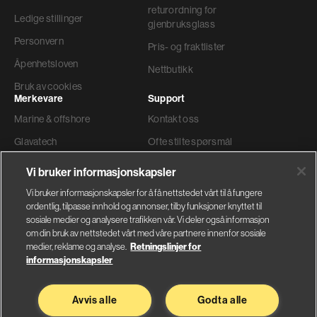
returordning for
Ledige stillinger
gjenbruksglass
Personvern
Pris- og fraktlister
Åpenhetsloven
Nettbutikk
Bruk av cookies
Merkevare
Support
Marine & offshore
Kontakt oss
Glavatech
Ofte stilte spørsmål
Gyproc®
Teknisk support
Vi bruker informasjonskapsler
Weber
Ordre og levering
Vi bruker informasjonskapsler for å få nettstedet vårt til å fungere
ordentlig, tilpasse innhold og annonser, tilby funksjoner knyttet til
Faktura adresse
sosiale medier og analysere trafikken vår. Vi deler også informasjon
om din bruk av nettstedet vårt med våre partnere innenfor sosiale
medier, reklame og analyse.
Retningslinjer for
informasjonskapsler
Glava AS
Saint-Gobain Byggevarer
Avvis alle
Godta alle
Nybråtveien 2
Sandstuveien 68