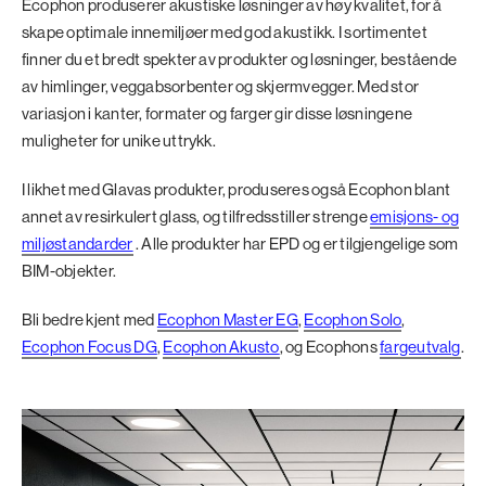
Ecophon produserer akustiske løsninger av høy kvalitet, for å
skape optimale innemiljøer med god akustikk. I sortimentet
finner du et bredt spekter av produkter og løsninger, bestående
av himlinger, veggabsorbenter og skjermvegger. Med stor
variasjon i kanter, formater og farger gir disse løsningene
muligheter for unike uttrykk.
I likhet med Glavas produkter, produseres også Ecophon blant
annet av resirkulert glass, og tilfredsstiller strenge
emisjons- og
miljøstandarder
. Alle produkter har EPD og er tilgjengelige som
BIM-objekter.
Bli bedre kjent med
Ecophon Master EG
,
Ecophon Solo
,
Ecophon Focus DG
,
Ecophon Akusto
, og Ecophons
fargeutvalg
.