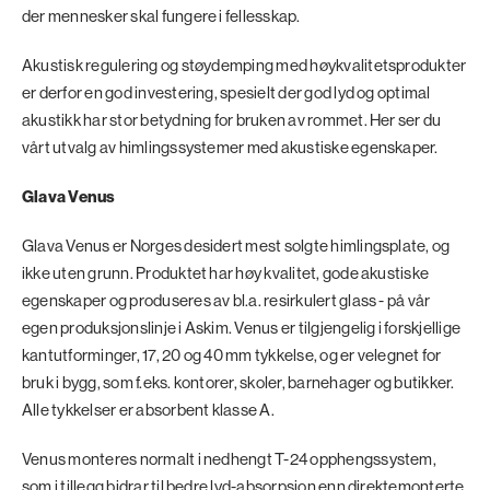
der mennesker skal fungere i fellesskap.
Akustisk regulering og støydemping med høykvalitetsprodukter
er derfor en god investering, spesielt der god lyd og optimal
akustikk har stor betydning for bruken av rommet. Her ser du
vårt utvalg av himlingssystemer med akustiske egenskaper.
Glava Venus
Glava Venus er Norges desidert mest solgte himlingsplate, og
ikke uten grunn. Produktet har høy kvalitet, gode akustiske
egenskaper og produseres av bl.a. resirkulert glass - på vår
egen produksjonslinje i Askim. Venus er tilgjengelig i forskjellige
kantutforminger, 17, 20 og 40 mm tykkelse, og er velegnet for
bruk i bygg, som f.eks. kontorer, skoler, barnehager og butikker.
Alle tykkelser er absorbent klasse A.
Venus monteres normalt i nedhengt T-24 opphengssystem,
som i tillegg bidrar til bedre lyd-absorpsjon enn direktemonterte