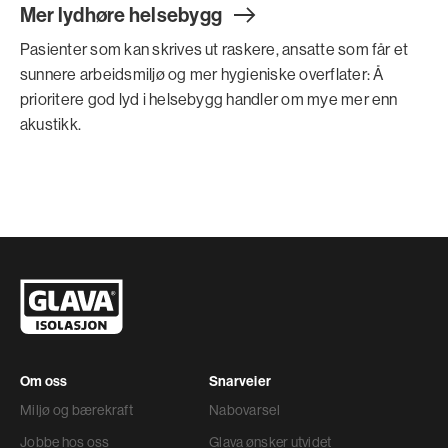
Mer lydhøre helsebyg
g
Pasienter som kan skrives ut raskere, ansatte som får et
sunnere arbeidsmiljø og mer hygieniske overflater: Å
prioritere god lyd i helsebygg handler om mye mer enn
akustikk.
Om oss
Snarveier
Miljø og bærekraft
Nabovarsel
Jobbe hos oss
Glava ønsker utvidet