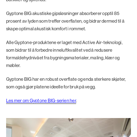
Gyptone BIG akustiske gipsløsninger absorberer opptil 85
prosent av lyden som treffer overflaten, og bidrar dermed til å
skape optimal akustisk komfort i rommet.
Alle Gyptone-produktene er laget med Active Air-teknologi,
som bidrar til å forbedre inneluftkvalitet ved å redusere
formaldehydnivået fra bygningsmaterialer, maling, klær og
møbler.
Gyptone BIG har en robust overflate og enda sterkere skjøter,
som også gjør platene ideelle for bruk på vegg.
Les mer om Gyptone BIG-serien her
.