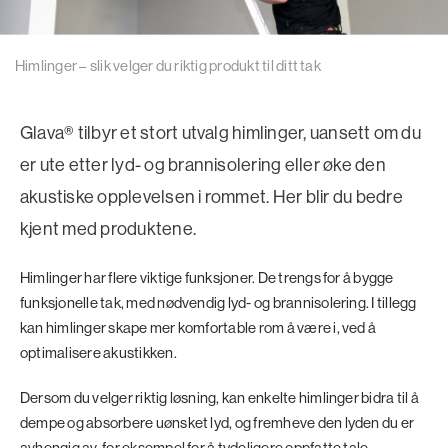
Himlinger – slik velger du riktig produkt til ditt tak
Glava® tilbyr et stort utvalg himlinger, uansett om du
er ute etter lyd- og brannisolering eller øke den
akustiske opplevelsen i rommet. Her blir du bedre
kjent med produktene.
Himlinger har flere viktige funksjoner. De trengs for å bygge
funksjonelle tak, med nødvendig lyd- og brannisolering. I tillegg
kan himlinger skape mer komfortable rom å være i, ved å
optimalisere akustikken.
Dersom du velger riktig løsning, kan enkelte himlinger bidra til å
dempe og absorbere uønsket lyd, og fremheve den lyden du er
avhengig av, for eksempel for å tydeligere oppfatte tale.