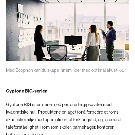
Med Ecophon kan du skape innemiljøer med optimal akustikk.
Gyptone BIG-serien
Gyptone BIG er en serie med perforerte gipsplater med
kvadratiske hull. Produktene er laget for å forbedre et roms
akustiske miljø med optimalisert etterklangstid, og forbedret
taleforståelighet, i rom som skoler, barnehager, kontorer,
butikker og sykehus.