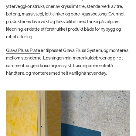
ytterveggkonstruksjoner av krysslimt tre, stenderverk av tre,
betong, massivtegl, lettklinker og pore-/gassbetong. Grunnet
produktenes lave vekt og fleksibilitet med tanke på valg av
kledning, er dette et foretrukket produkt både for nybygg og
rehabilitering.
Glava Pluss Plate
er tilpasset Glava Pluss System, og monteres
mellom stenderne. Løsningen minimerer kuldebroer og gir et
sammenhengende isolasjonssjikt. Løsningen er enkel å
håndtere, og monteres med helt vanlig håndverktøy.