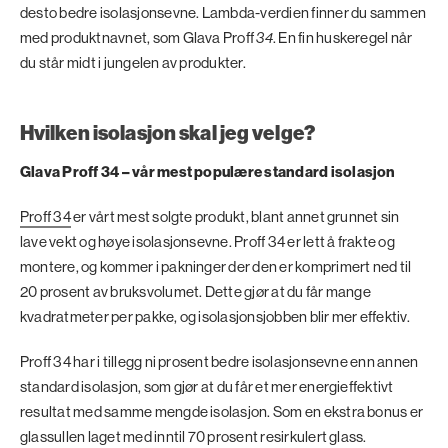
desto bedre isolasjonsevne. Lambda-verdien finner du sammen
med produktnavnet, som Glava Proff
34
. En fin huskeregel når
du står midt i jungelen av produkter.
Hvilken isolasjon skal jeg velge?
Glava Proff 34 – vår mest populære standard isolasjon
Proff 34
er vårt mest solgte produkt, blant annet grunnet sin
lave vekt og høye isolasjonsevne. Proff 34 er lett å frakte og
montere, og kommer i pakninger der den er komprimert ned til
20 prosent av bruksvolumet. Dette gjør at du får mange
kvadratmeter per pakke, og isolasjonsjobben blir mer effektiv.
Proff 34 har i tillegg ni prosent bedre isolasjonsevne enn annen
standard isolasjon, som gjør at du får et mer energieffektivt
resultat med samme mengde isolasjon. Som en ekstra bonus er
glassullen laget med inntil 70 prosent resirkulert glass.