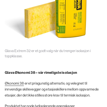
Glava Extrem 32 er et godt valg når du trenger isolasjon i
toppklasse.
Glava Økonomi 38 – vår rimeligste isolasjon
Økonomi 38
er et prisgunstig alternativ, og velegnet til
innvendige skillevegger og etasjeskillere mellom oppvarmede
etasjer, der det ikke stilles store krav til termisk isolasjon.
Produktet har gode lydisolerende egenskaper.