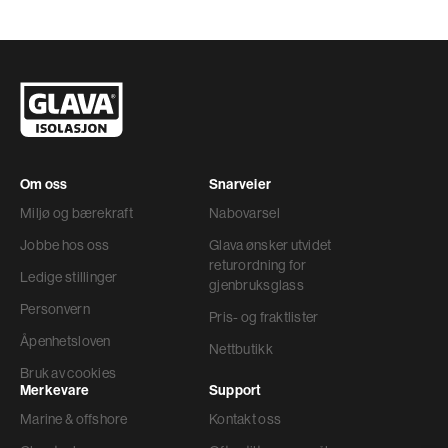
Om oss
Snarveier
Miljø og bærekraft
Nabovarsel
Jobbe hos oss
Glava ønsker utvidet
returordning for
Ledige stillinger
gjenbruksglass
Personvern
Pris- og fraktlister
Åpenhetsloven
Nettbutikk
Bruk av cookies
Merkevare
Support
Marine & offshore
Kontakt oss