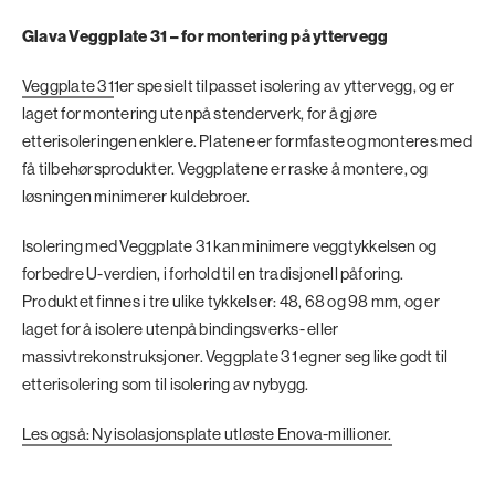
Glava Veggplate 31 – for montering på yttervegg
Veggplate 31
1er spesielt tilpasset isolering av yttervegg, og er
laget for montering utenpå stenderverk, for å gjøre
etterisoleringen enklere. Platene er formfaste og monteres med
få tilbehørsprodukter. Veggplatene er raske å montere, og
løsningen minimerer kuldebroer.
Isolering med Veggplate 31 kan minimere veggtykkelsen og
forbedre U-verdien, i forhold til en tradisjonell påforing.
Produktet finnes i tre ulike tykkelser: 48, 68 og 98 mm, og er
laget for å isolere utenpå bindingsverks- eller
massivtrekonstruksjoner. Veggplate 31 egner seg like godt til
etterisolering som til isolering av nybygg.
Les også: Ny isolasjonsplate utløste Enova-millioner.