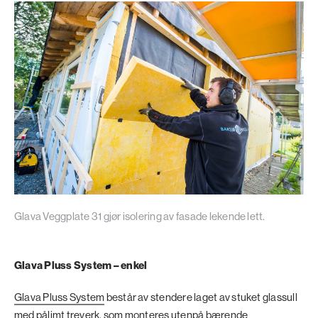
Glava Veggplate 31 gjør isolering av fasade lekende lett.
Glava Pluss System – enkel
Glava Pluss System
består av stendere laget av stuket glassull
med pålimt treverk, som monteres utenpå bærende