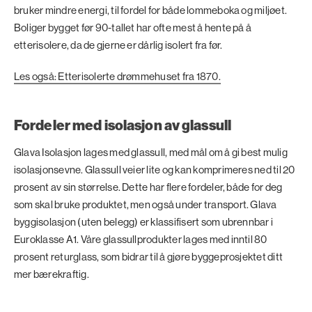
bruker mindre energi, til fordel for både lommeboka og miljøet.
Boliger bygget før 90-tallet har ofte mest å hente på å
etterisolere, da de gjerne er dårlig isolert fra før.
Les også: Etterisolerte drømmehuset fra 1870.
Fordeler med isolasjon av glassull
Glava Isolasjon lages med glassull, med mål om å gi best mulig
isolasjonsevne. Glassull veier lite og kan komprimeres ned til 20
prosent av sin størrelse. Dette har flere fordeler, både for deg
som skal bruke produktet, men også under transport. Glava
byggisolasjon (uten belegg) er klassifisert som ubrennbar i
Euroklasse A1. Våre glassullprodukter lages med inntil 80
prosent returglass, som bidrar til å gjøre byggeprosjektet ditt
mer bærekraftig.