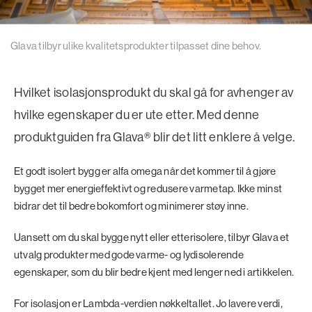
Glava tilbyr ulike kvalitetsprodukter tilpasset dine behov.
Hvilket isolasjonsprodukt du skal gå for avhenger av
hvilke egenskaper du er ute etter. Med denne
produktguiden fra Glava® blir det litt enklere å velge.
Et godt isolert bygg er alfa omega når det kommer til å gjøre
bygget mer energieffektivt og redusere varmetap. Ikke minst
bidrar det til bedre bokomfort og minimerer støy inne.
Uansett om du skal bygge nytt eller etterisolere, tilbyr Glava et
utvalg produkter med gode varme- og lydisolerende
egenskaper, som du blir bedre kjent med lenger ned i artikkelen.
For isolasjon er Lambda-verdien nøkkeltallet. Jo lavere verdi,