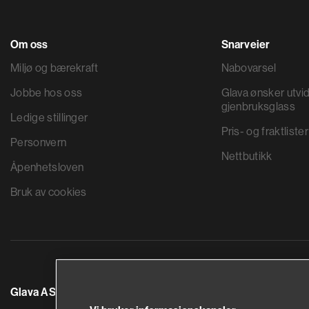
Om oss
Snarveier
Miljø og bærekraft
Nabovarsel
Jobbe hos oss
Glava ønsker utvid
gjenbruksglass
Ledige stillinger
Pris- og fraktlister
Personvern
Nettbutikk
Åpenhetsloven
Bruk av cookies
Glava AS
Saint-Gobain By