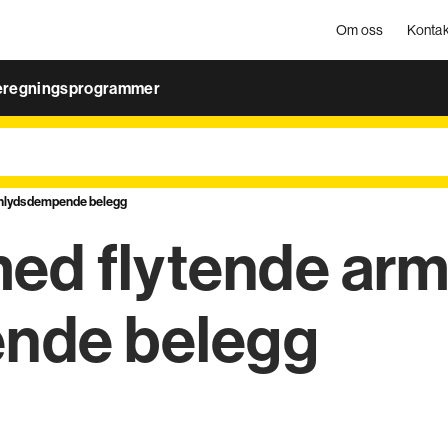
Om oss
Kontak
eregningsprogrammer
nnlydsdempende belegg
d flytende arm
ende belegg