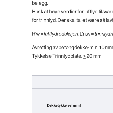
belegg.
Husk at høye verdier for luftlyd tilsv
for trinnlyd. Der skal tallet være så la
R'w =
luftlydreduksjon
.
L'n,w =
trinnlydn
Avretting av betongdekke: min. 10 mm
Tykkelse Trinnlydplate:
>
20 mm
Dekketykkelse
[mm]