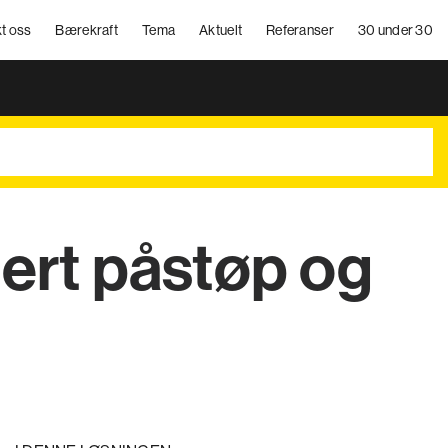
t oss
Bærekraft
Tema
Aktuelt
Referanser
30 under 30
ert påstøp og