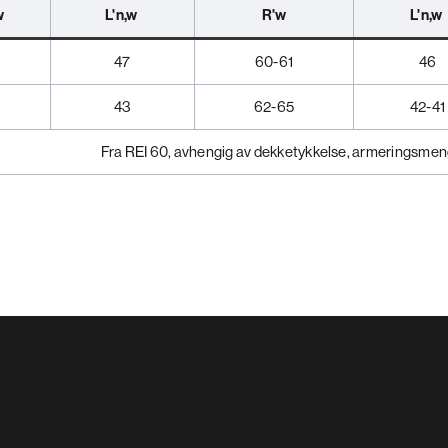
w
L'n,w
R'w
L'n,w
9
47
60-61
46
43
62-65
42-41
Fra REI 60, avhengig av dekketykkelse, armeringsme