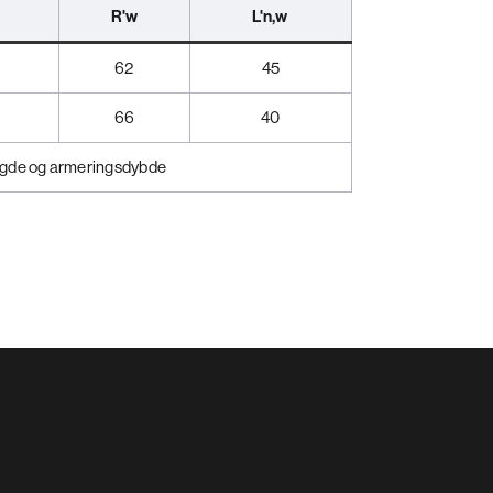
R'w
L'n,w
62
45
66
40
ngde og armeringsdybde