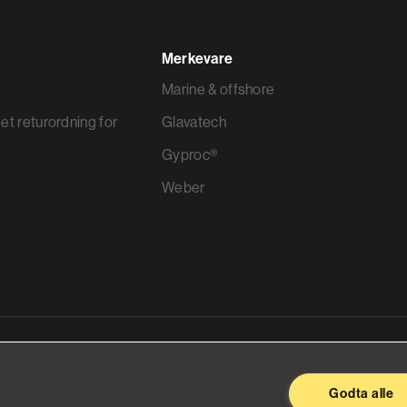
Merkevare
Marine & offshore
et returordning for
Glavatech
Gyproc®
Weber
ggevarer
Godta alle