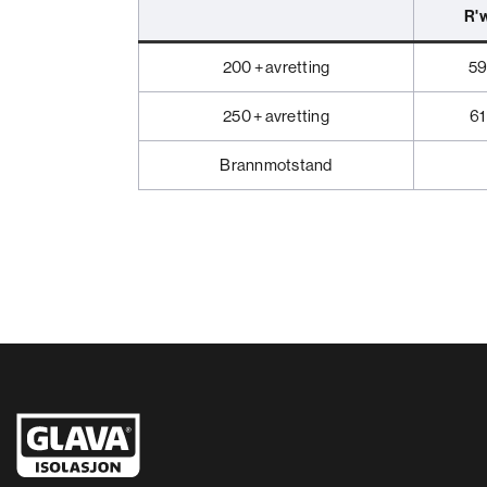
R'
200 + avretting
5
250 + avretting
61
Brannmotstand