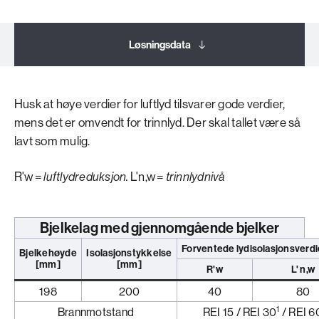
Løsningsdata
Om løsningen
Husk at høye verdier for luftlyd tilsvarer gode verdier,
mens det er omvendt for trinnlyd. Der skal tallet være så
Produkter
lavt som mulig.
R'w =
luftlydreduksjon
.
L'n,w =
trinnlydnivå
Bjelkelag med gjennomgående bjelker
Forventede lydisolasjonsverdi
Bjelkehøyde
Isolasjonstykkelse
[mm]
[mm]
R'w
L' n,w
198
200
40
80
1
Brannmotstand
REI 15 / REI 30
/ REI 6