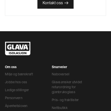
Kontakt oss
Om oss
Snarveier
Miljø og bærekraft
Nabovarsel
Jobbe hos oss
Glava ønsker utvidet
returordning for
Ledige stillinger
gjenbruksglass
Personvern
Pris- og fraktlister
Åpenhetsloven
Nettbutikk