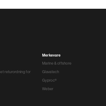
Merkevare
Marine & offshore
et returordning for
Glavatech
Gyproc®
Weber