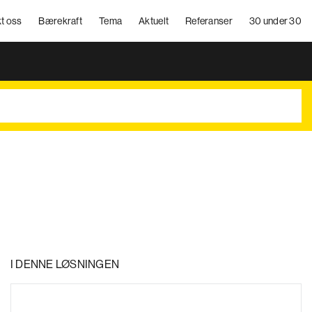
t oss
Bærekraft
Tema
Aktuelt
Referanser
30 under 30
I DENNE LØSNINGEN