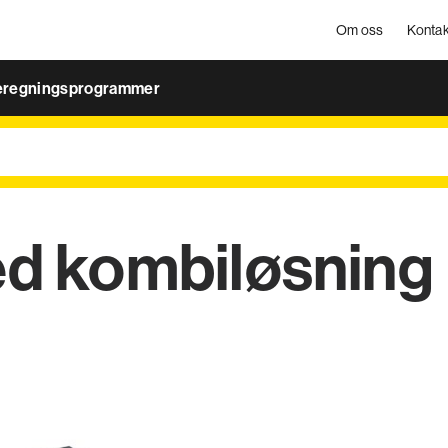
Om oss
Kontak
eregningsprogrammer
ed kombiløsning