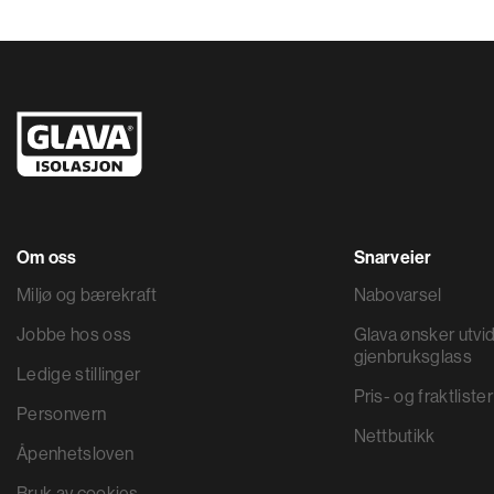
Om oss
Snarveier
Miljø og bærekraft
Nabovarsel
Jobbe hos oss
Glava ønsker utvid
gjenbruksglass
Ledige stillinger
Pris- og fraktlister
Personvern
Nettbutikk
Åpenhetsloven
Bruk av cookies