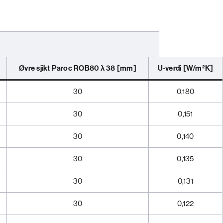
Øvre sjikt
Paroc ROB80
λ 38
[mm]
U-verdi
[W/m²K]
30
0,180
30
0,151
30
0,140
30
0,135
30
0,131
30
0,122