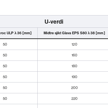
U-verdi
roc ULP
λ 36
[mm]
Midtre sjikt
Glava EPS S80
λ 38
[mm]
50
120
50
160
50
180
50
190
50
200
50
220