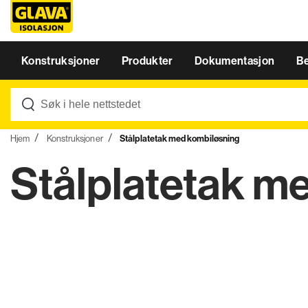
Konstruksjoner
Produkter
Dokumentasjon
B
Hjem
Konstruksjoner
Stålplatetak med kombiløsning
Stålplatetak m