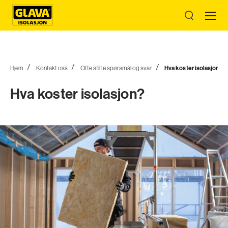
Hjem
Kontakt oss
Ofte stilte spørsmål og svar
Hva koster isolasjon?
Hva koster isolasjon?