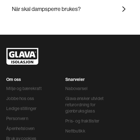
Når skal dampsperre brukes?
Om oss
Snarveier
Miljø og bærekraft
Nabovarsel
Jobbe hos oss
Glava ønsker utvidet
returordning for
Ledige stillinger
gjenbruksglass
Personvern
Pris- og fraktlister
Åpenhetsloven
Nettbutikk
Bruk av cookies