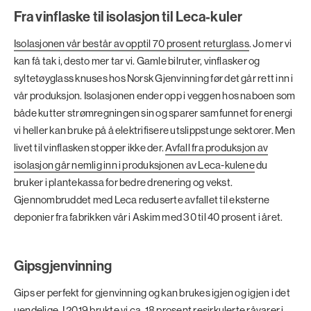
Fra vinflaske til isolasjon til Leca-kuler
Isolasjonen vår består av opptil 70 prosent returglass
. Jo mer vi
kan få tak i, desto mer tar vi. Gamle bilruter, vinflasker og
syltetøyglass knuses hos Norsk Gjenvinning før det går rett inn i
vår produksjon. Isolasjonen ender opp i veggen hos naboen som
både kutter strømregningen sin og sparer samfunnet for energi
vi heller kan bruke på å elektrifisere utslippstunge sektorer. Men
livet til vinflasken stopper ikke der.
Avfall fra produksjon av
isolasjon går nemlig inn i produksjonen av Leca-kulene
du
bruker i plantekassa for bedre drenering og vekst.
Gjennombruddet med Leca reduserte avfallet til eksterne
deponier fra fabrikken vår i Askim med 30 til 40 prosent i året.
Gipsgjenvinning
Gips er perfekt for gjenvinning og kan brukes igjen og igjen i det
uendelige. I 2019 brukte vi ca. 18 prosent
resirkulerte råvarer i