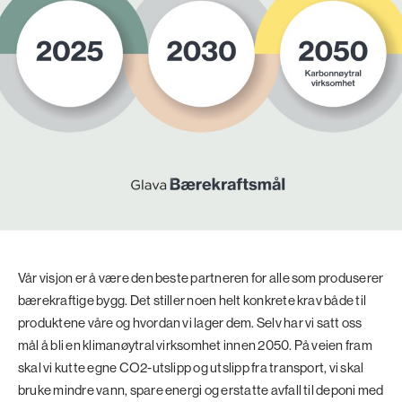
Vår visjon er å være den beste partneren for alle som produserer
bærekraftige bygg. Det stiller noen helt konkrete krav både til
produktene våre og hvordan vi lager dem. Selv har vi satt oss
mål å bli en klimanøytral virksomhet innen 2050. På veien fram
skal vi kutte egne CO2-utslipp og utslipp fra transport, vi skal
bruke mindre vann, spare energi og erstatte avfall til deponi med