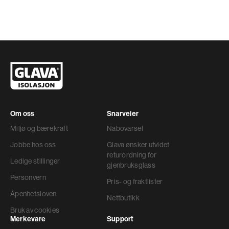
Om oss
Snarveier
Miljø og bærekraft
Nabovarsel
Jobbe hos oss
Glava ønsker utvidet
returordning for
Ledige stillinger
gjenbruksglass
Personvern
Pris- og fraktlister
Åpenhetsloven
Nettbutikk
Bruk av cookies
Merkevare
Support