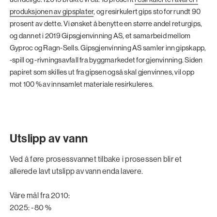
produksjonen av gipsplater
, og resirkulert gips sto for rundt 90
prosent av dette. Vi ønsket å benytte en større andel returgips,
og dannet i 2019 Gipsgjenvinning AS, et samarbeid mellom
Gyproc og Ragn-Sells. Gipsgjenvinning AS samler inn gipskapp,
-spill og -rivningsavfall fra byggmarkedet for gjenvinning. Siden
papiret som skilles ut fra gipsen også skal gjenvinnes, vil opp
mot 100 % av innsamlet materiale resirkuleres.
Utslipp av vann
Ved å føre prosessvannet tilbake i prosessen blir et
allerede lavt utslipp av vann enda lavere.
Våre mål fra 2010:
2025: -80 %