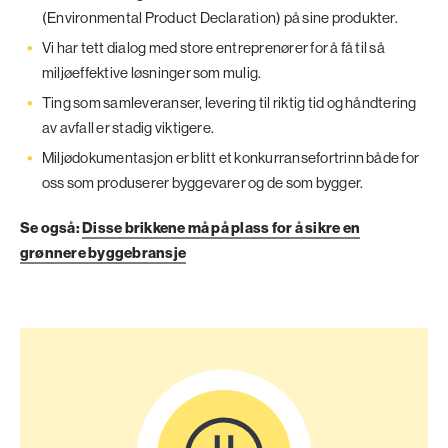
(Environmental Product Declaration) på sine produkter.
Vi har tett dialog med store entreprenører for å få til så
miljøeffektive løsninger som mulig.
Ting som samleveranser, levering til riktig tid og håndtering
av avfall er stadig viktigere.
Miljødokumentasjon er blitt et konkurransefortrinn både for
oss som produserer byggevarer og de som bygger.
Se også:
Disse brikkene må på plass for å sikre en
grønnere byggebransje