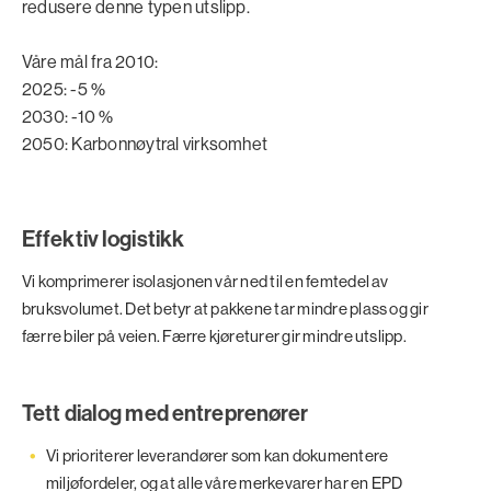
redusere denne typen utslipp.
Våre mål fra 2010:
2025: -5 %
2030: -10 %
2050: Karbonnøytral virksomhet
Effektiv logistikk
Vi komprimerer isolasjonen vår ned til en femtedel av
bruksvolumet. Det betyr at pakkene tar mindre plass og gir
færre biler på veien. Færre kjøreturer gir mindre utslipp.
Tett dialog med entreprenører
Vi prioriterer leverandører som kan dokumentere
miljøfordeler, og at alle våre merkevarer har en EPD