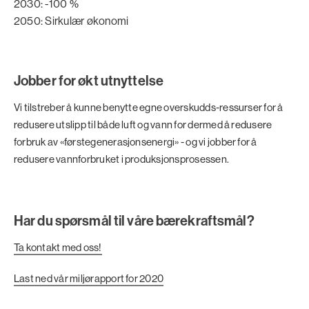
2030: -100 %
2050: Sirkulær økonomi
Jobber for økt utnyttelse
Vi tilstreber å kunne benytte egne overskudds-ressurser for å
redusere utslipp til både luft og vann for dermed å redusere
forbruk av «førstegenerasjonsenergi» - og vi jobber for å
redusere vannforbruket i produksjonsprosessen.
Har du spørsmål til våre bærekraftsmål?
Ta kontakt med oss!
Last ned vår miljørapport for 2020