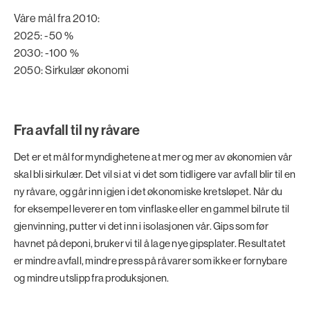
Våre mål fra 2010:
2025: -50 %
2030: -100 %
2050: Sirkulær økonomi
Fra avfall til ny råvare
Det er et mål for myndighetene at mer og mer av økonomien vår
skal bli sirkulær. Det vil si at vi det som tidligere var avfall blir til en
ny råvare, og går inn igjen i det økonomiske kretsløpet. Når du
for eksempel leverer en tom vinflaske eller en gammel bilrute til
gjenvinning, putter vi det inn i isolasjonen vår. Gips som før
havnet på deponi, bruker vi til å lage nye gipsplater. Resultatet
er mindre avfall, mindre press på råvarer som ikke er fornybare
og mindre utslipp fra produksjonen.