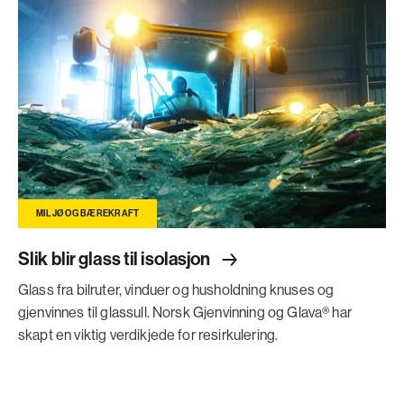
MILJØ OG BÆREKRAFT
Slik blir glass til isolasjo
n
Glass fra bilruter, vinduer og husholdning knuses og
gjenvinnes til glassull. Norsk Gjenvinning og Glava® har
skapt en viktig verdikjede for resirkulering.