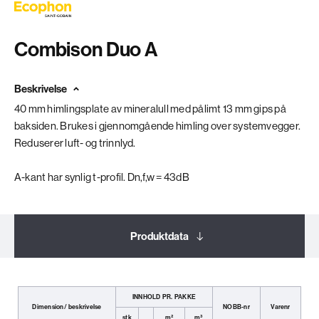
Combison Duo A
Beskrivelse
40 mm himlingsplate av mineralull med pålimt 13 mm gips på
baksiden. Brukes i gjennomgående himling over systemvegger.
Reduserer luft- og trinnlyd.
A-kant har synlig t-profil. Dn,f,w = 43dB
Produktdata
Dokumentasjon
INNHOLD PR. PAKKE
Dimension/ beskrivelse
NOBB-nr
Varenr
stk
m²
m³