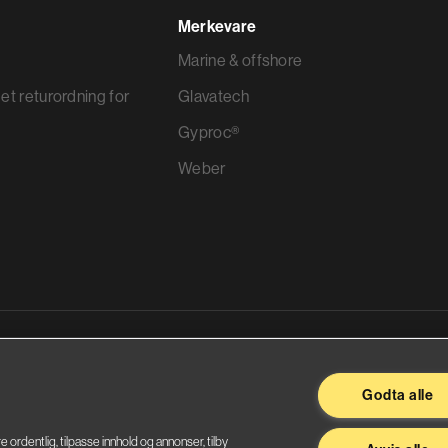
Merkevare
Marine & offshore
et returordning for
Glavatech
Gyproc®
Weber
ggevarer
Godta alle
re ordentlig, tilpasse innhold og annonser, tilby