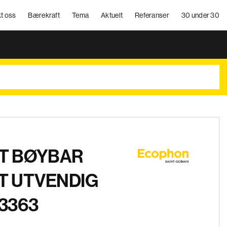
t oss
Bærekraft
Tema
Aktuelt
Referanser
30 under 30
T BØYBAR
T UTVENDIG
3363