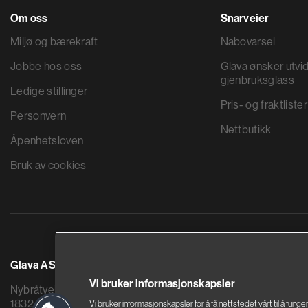
Om oss
Snarveier
Miljø og bærekraft
Nabovarsel
Jobbe hos oss
Glava ønsker utvid
gjenbruksglass
Ledige stillinger
Pris- og fraktlister
Personvern
Nettbutikk
Åpenhetsloven
Bruk av cookies
Glava AS
Saint-Gobain By
Vi bruker informasjonskapsler
Nybråtveien 2
Sandstuveien 68
1832 Askim
0680 Oslo
Vi bruker informasjonskapsler for å få nettstedet vårt til å funge