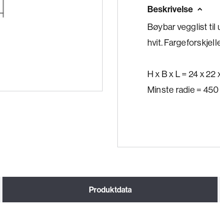
Beskrivelse
Bøybar vegglist til 
hvit. Fargeforskjel
H x B x L = 24 x 2
Minste radie = 45
Produktdata