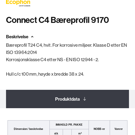
Connect C4 Bæreprofil 9170
Beskrivelse
Bæreprofil T24 C4, hvit. For korrosive miljøer. Klasse D etter EN
ISO 13964:2014
Korrosjonsklasse C4 etter NS - EN ISO 12944 - 2.
Hull c/c 100 mm, høyde x bredde 38 x 24.
Produktdata
Dokumentasjon
INNHOLD PR. PAKKE
Dimension/ beskrivelse
NOBB-nr
Varenr
stk
m³