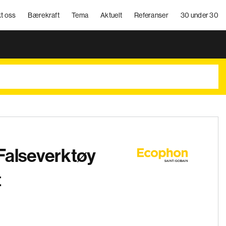
t oss
Bærekraft
Tema
Aktuelt
Referanser
30 under 30
Falseverktøy
t