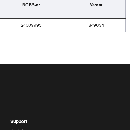
NOBB-nr
Varenr
24009995
849034
Support