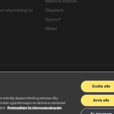
Marine & offshore
et returordning for
Glavatech
Gyproc®
Weber
ggevarer
Godta alle
re ordentlig, tilpasse innhold og annonser, tilby
Avvis alle
. Vi deler også informasjon om din bruk av nettstedet
lyse.
Retningslinjer for informasjonskapsler