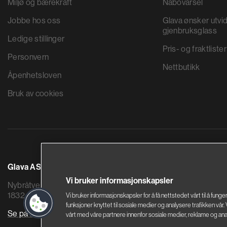
Miljø og bærekraft
Nabovarsel
Jobbe hos oss
Glava ønsker utvid
gjenbruksglass
Ledige stillinger
Pris- og fraktlister
Personvern
Nettbutikk
Åpenhetsloven
Bruk av cookies
Glava AS
Saint-Gobain By
Vi bruker informasjonskapsler
Nybråtveien 2
Sandstuveien 68
1832 Askim
0680 Oslo
Vi bruker informasjonskapsler for å få nettstedet vårt til å funge
funksjoner knyttet til sosiale medier og analysere trafikken vår
Se på kart
Se på kart
vårt med våre partnere innenfor sosiale medier, reklame og ana