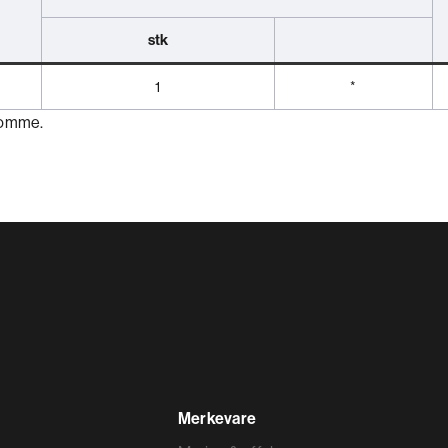
stk
1
*
ekomme.
Merkevare