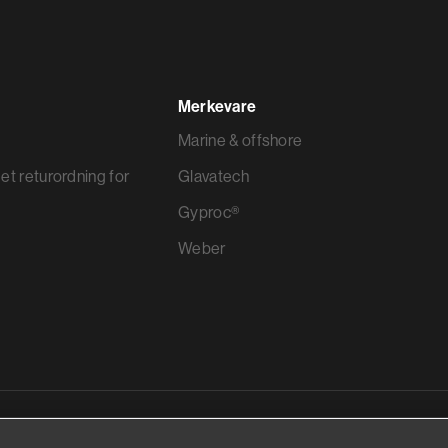
Merkevare
Marine & offshore
et returordning for
Glavatech
Gyproc®
Weber