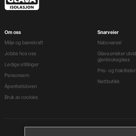
Om oss
Snarveier
Miljø og bærekraft
Nabovarsel
Jobbe hos oss
Glava ønsker utvid
gjenbruksglass
Ledige stillinger
Pris- og fraktlister
Personvern
Nettbutikk
Åpenhetsloven
Bruk av cookies