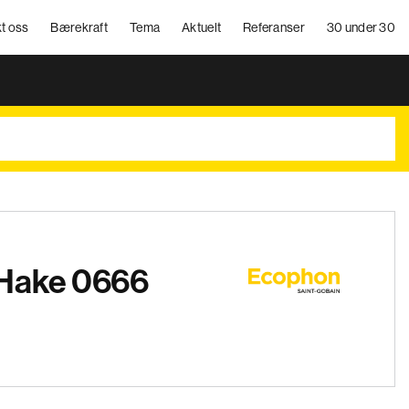
t oss
Bærekraft
Tema
Aktuelt
Referanser
30 under 30
Hake 0666