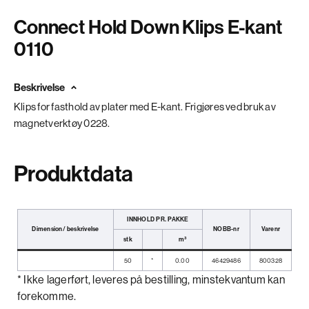
Connect Hold Down Klips E-kant
0110
Beskrivelse
Klips for fasthold av plater med E-kant. Frigjøres ved bruk av
magnetverktøy 0228.
Produktdata
INNHOLD PR. PAKKE
Dimension/ beskrivelse
NOBB-nr
Varenr
stk
m³
50
*
0.00
46429486
800328
* Ikke lagerført, leveres på bestilling, minstekvantum kan
forekomme.