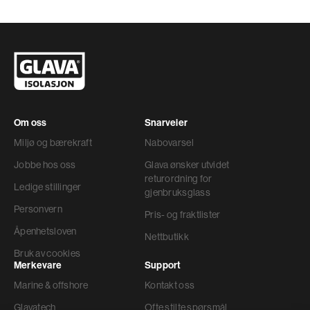
Om oss
Snarveier
Miljø og bærekraft
Nabovarsel
Jobbe hos oss
Glava ønsker utvidet
returordning for
Ledige stillinger
gjenbruksglass
Personvern
Pris- og fraktlister
Åpenhetsloven
Nettbutikk
Bruk av cookies
Merkevare
Support
Marine & offshore
Kontakt oss
Glavatech
Ofte stilte spørsmål