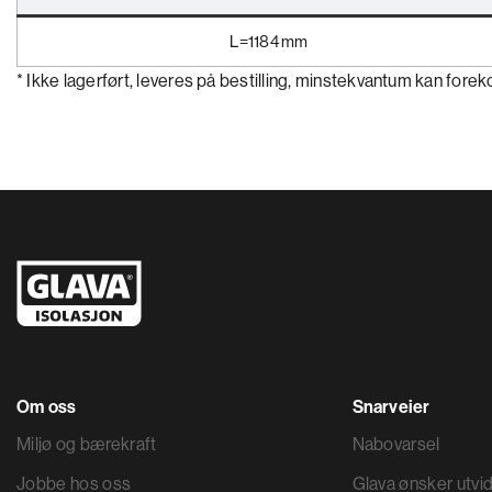
L=1184 mm
* Ikke lagerført, leveres på bestilling, minstekvantum kan for
Om oss
Snarveier
Miljø og bærekraft
Nabovarsel
Jobbe hos oss
Glava ønsker utvid