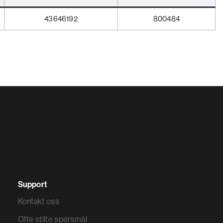
43646192
800484
Support
Kontakt oss
Ofte stilte spørsmål