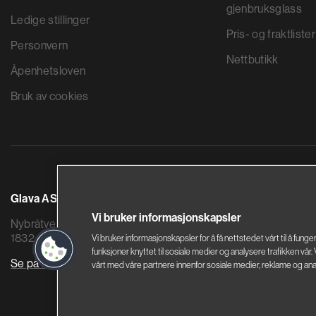
gjenbruksglass
Ledige stillinger
Pris- og fraktlister
Personvern
Nettbutikk
Åpenhetsloven
Bruk av cookies
Glava AS
Saint-Gobain By
Vi bruker informasjonskapsler
Nybråtveien 2
Sandstuveien 68
1832 Askim
0680 Oslo
Vi bruker informasjonskapsler for å få nettstedet vårt til å funge
funksjoner knyttet til sosiale medier og analysere trafikken vår
Se på kart
Se på kart
vårt med våre partnere innenfor sosiale medier, reklame og ana