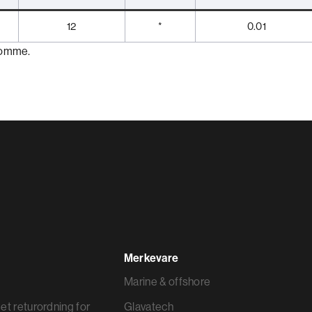
12
*
0.01
ekomme.
Merkevare
Marine & offshore
et returordning for
Glavatech