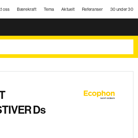
t oss
Bærekraft
Tema
Aktuelt
Referanser
30 under 30
T
TIVER Ds