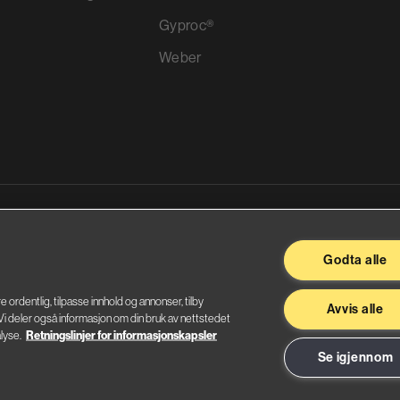
Gyproc®
Weber
ggevarer
Godta alle
re ordentlig, tilpasse innhold og annonser, tilby
Avvis alle
. Vi deler også informasjon om din bruk av nettstedet
lyse.
Retningslinjer for informasjonskapsler
Se igjennom