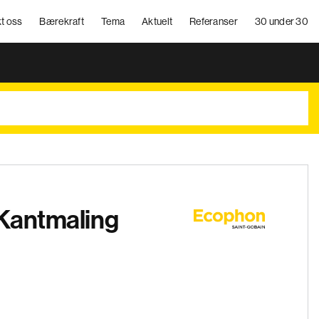
t oss
Bærekraft
Tema
Aktuelt
Referanser
30 under 30
Kantmaling