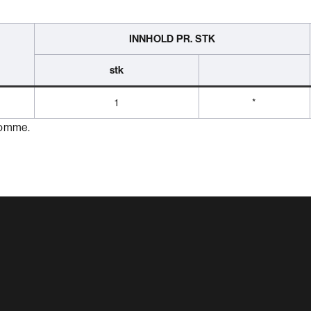
INNHOLD PR. STK
stk
1
*
ekomme.