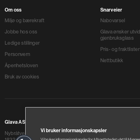
Om oss
Snarveier
Miljø og bærekraft
Nabovarsel
Jobbe hos oss
Glava ønsker utvid
gjenbruksglass
Ledige stillinger
Pris- og fraktlister
Personvern
Nettbutikk
Åpenhetsloven
Bruk av cookies
Glava AS
Saint-Gobain By
Vi bruker informasjonskapsler
Nybråtveien 2
Sandstuveien 68
1832 Askim
0680 Oslo
Vi bruker informasjonskapsler for å få nettstedet vårt til å funge