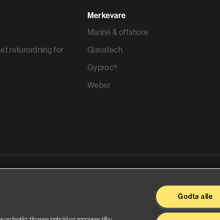
Merkevare
Marine & offshore
et returordning for
Glavatech
Gyproc®
Weber
ggevarer
Godta alle
re ordentlig, tilpasse innhold og annonser, tilby