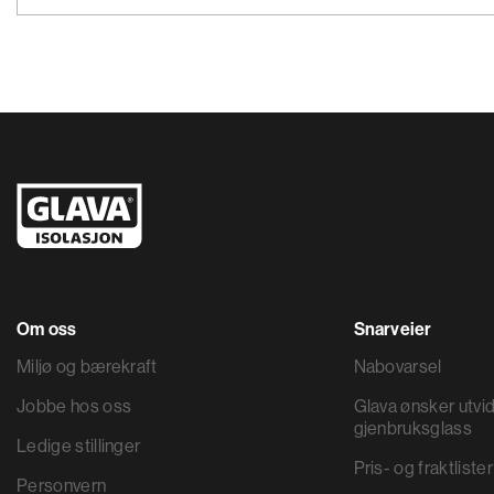
Om oss
Snarveier
Miljø og bærekraft
Nabovarsel
Jobbe hos oss
Glava ønsker utvid
gjenbruksglass
Ledige stillinger
Pris- og fraktlister
Personvern