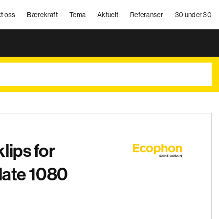
t oss
Bærekraft
Tema
Aktuelt
Referanser
30 under 30
lips for
plate 1080