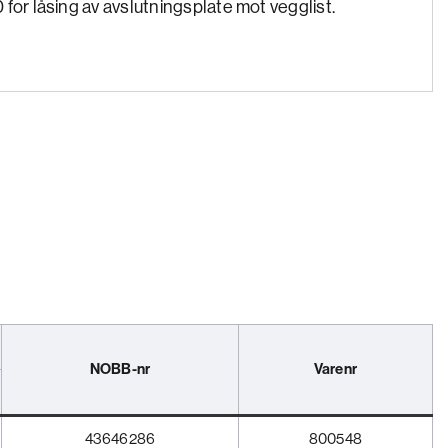
for låsing av avslutningsplate mot vegglist.
NOBB-nr
Varenr
43646286
800548