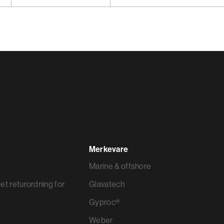
Merkevare
Marine & offshore
et returordning for
Glavatech
Gyproc®
Weber