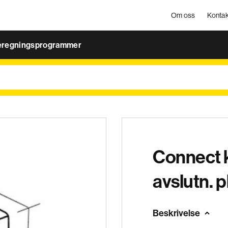
Om oss
Kontak
eregningsprogrammer
Connect k
avslutn. 
Beskrivelse