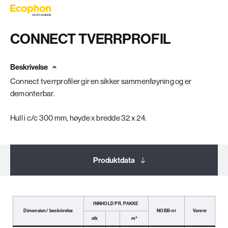
CONNECT TVERRPROFIL
Beskrivelse
Connect tverrprofiler gir en sikker sammenføyning og er
demonterbar.
Hull i c/c 300 mm, høyde x bredde 32 x 24.
Produktdata
Dokumentasjon
INNHOLD PR. PAKKE
Dimension/ beskrivelse
NOBB-nr
Varenr
stk
m³
Relaterte produkter