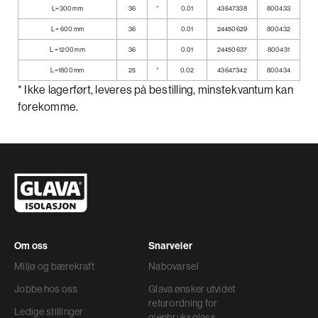
L=300 mm
36
*
0.01
43647338
800433
L = 600 mm
36
0.01
24450629
800432
L = 1200 mm
36
0.01
24450637
800431
L=1800 mm
25
*
0.02
43647342
800434
* Ikke lagerført, leveres på bestilling, minstekvantum kan
forekomme.
Om oss
Snarveier
Miljø og bærekraft
Nabovarsel
Jobbe hos oss
Glava ønsker utvidet
returordning for
Ledige stillinger
gjenbruksglass