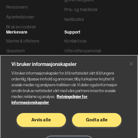
Personvern
Pris- og fraktlister
Åpenhetsloven
Nettbutikk
Bruk av cookies
Merkevare
Support
Marine & offshore
Kontakt oss
Glavatech
Ofte stilte spørsmål
Gyproc®
Teknisk support
Vi bruker informasjonskapsler
Weber
Ordre og levering
Vi bruker informasjonskapsler for å få nettstedet vårt til å fungere
ordentlig, tilpasse innhold og annonser, tilby funksjoner knyttet til
Faktura adresse
sosiale medier og analysere trafikken vår. Vi deler også informasjon
om din bruk av nettstedet vårt med våre partnere innenfor sosiale
medier, reklame og analyse.
Retningslinjer for
informasjonskapsler
Glava AS
Saint-Gobain Byggevarer
Avvis alle
Godta alle
Nybråtveien 2
Sandstuveien 68
1832 Askim
0680 Oslo