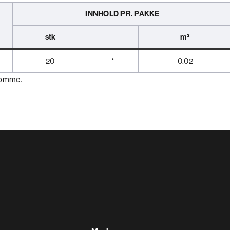
INNHOLD PR. PAKKE
stk
m³
20
*
0.02
ekomme.