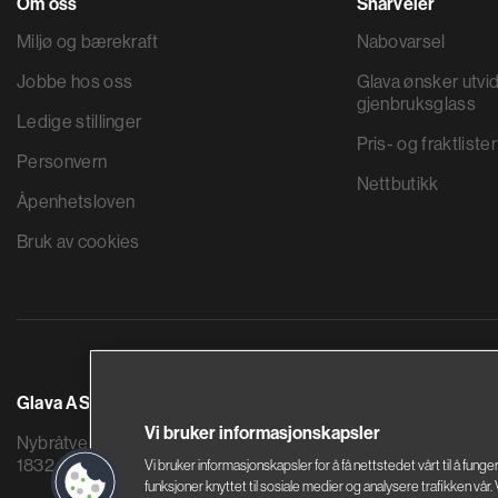
Om oss
Snarveier
Miljø og bærekraft
Nabovarsel
Jobbe hos oss
Glava ønsker utvid
gjenbruksglass
Ledige stillinger
Pris- og fraktlister
Personvern
Nettbutikk
Åpenhetsloven
Bruk av cookies
Glava AS
Saint-Gobain By
Vi bruker informasjonskapsler
Nybråtveien 2
Sandstuveien 68
1832 Askim
0680 Oslo
Vi bruker informasjonskapsler for å få nettstedet vårt til å funge
funksjoner knyttet til sosiale medier og analysere trafikken vår