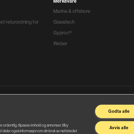
Merkevare
Marine & offshore
et returordning for
Glavatech
Gyproc®
Weber
ggevarer
Godta alle
re ordentlig, tilpasse innhold og annonser, tilby
Avvis alle
. Vi deler også informasjon om din bruk av nettstedet