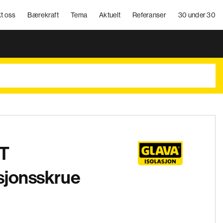
t oss
Bærekraft
Tema
Aktuelt
Referanser
30 under 30
-T
sjonsskrue