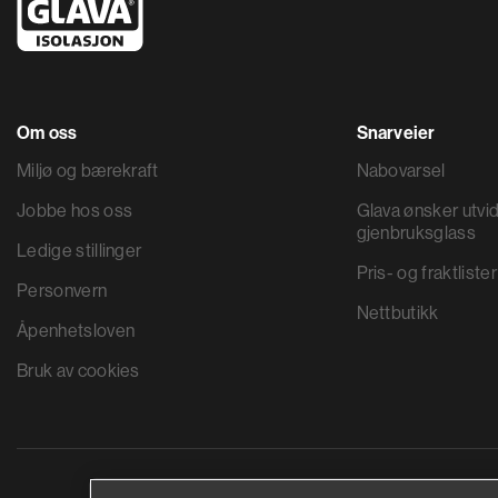
Om oss
Snarveier
Miljø og bærekraft
Nabovarsel
Jobbe hos oss
Glava ønsker utvid
gjenbruksglass
Ledige stillinger
Pris- og fraktlister
Personvern
Nettbutikk
Åpenhetsloven
Bruk av cookies