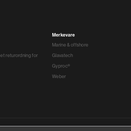
Merkevare
Marine & offshore
et returordning for
Glavatech
Gyproc®
Weber