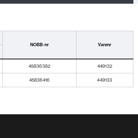
NOBB-nr
Varenr
45836382
449132
45836416
449133