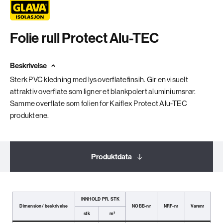
Folie rull Protect Alu-TEC
Beskrivelse
Sterk PVC kledning med lys overflatefinsih. Gir en visuelt
attraktiv overflate som ligner et blankpolert aluminiumsrør.
Samme overflate som folien for Kaiflex Protect Alu-TEC
produktene.
Produktdata
Dokumentasjon
INNHOLD PR. STK
Dimension/ beskrivelse
NOBB-nr
NRF-nr
Varenr
stk
m³
Relaterte produkter