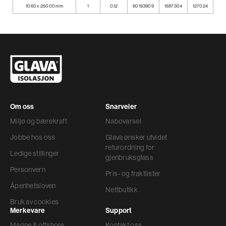
1060 x 25000 mm
1
0.12
60153909
1587304
127024
Om oss
Snarveier
Miljø og bærekraft
Nabovarsel
Jobbe hos oss
Glava ønsker utvidet
returordning for
Ledige stillinger
gjenbruksglass
Personvern
Pris- og fraktlister
Åpenhetsloven
Nettbutikk
Bruk av cookies
Merkevare
Support
Marine & offshore
Kontakt oss