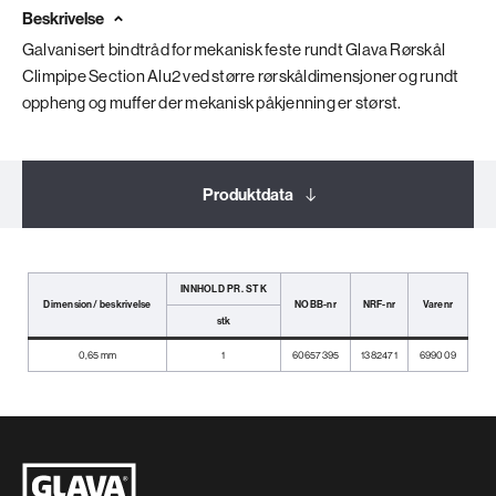
Beskrivelse
Galvanisert bindtråd for mekanisk feste rundt Glava Rørskål
Climpipe Section Alu2 ved større rørskåldimensjoner og rundt
oppheng og muffer der mekanisk påkjenning er størst.
Produktdata
Relaterte produkter
INNHOLD PR. STK
Dimension/ beskrivelse
NOBB-nr
NRF-nr
Varenr
stk
0,65 mm
1
60657395
1382471
699009