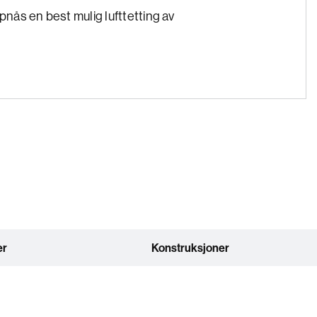
ppnås en best mulig lufttetting av
er
Konstruksjoner