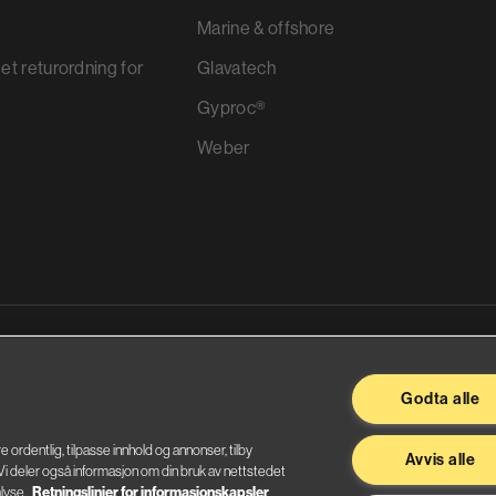
Marine & offshore
et returordning for
Glavatech
Gyproc®
Weber
ggevarer
Godta alle
re ordentlig, tilpasse innhold og annonser, tilby
Avvis alle
. Vi deler også informasjon om din bruk av nettstedet
lyse.
Retningslinjer for informasjonskapsler