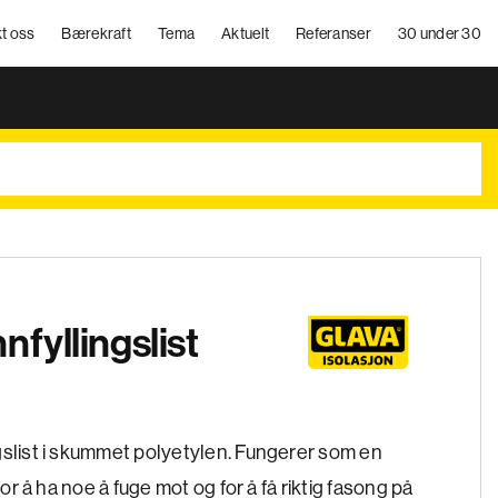
t oss
Bærekraft
Tema
Aktuelt
Referanser
30 under 30
nfyllingslist
gslist i skummet polyetylen. Fungerer som en
 for å ha noe å fuge mot og for å få riktig fasong på