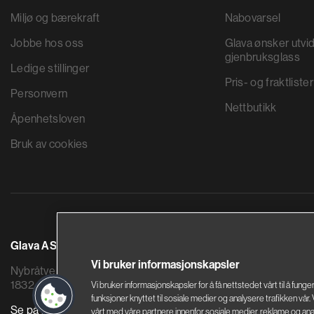
Miljø og bærekraft
Nabovarsel
Jobbe hos oss
Glava ønsker utvid
gjenbruksglass
Ledige stillinger
Pris- og fraktlister
Personvern
Nettbutikk
Åpenhetsloven
Bruk av cookies
Glava AS
Saint-Gobain By
Vi bruker informasjonskapsler
Nybråtveien 2
Sandstuveien 68
1832 Askim
0680 Oslo
Vi bruker informasjonskapsler for å få nettstedet vårt til å funge
funksjoner knyttet til sosiale medier og analysere trafikken vår
Se på kart
Se på kart
vårt med våre partnere innenfor sosiale medier, reklame og ana