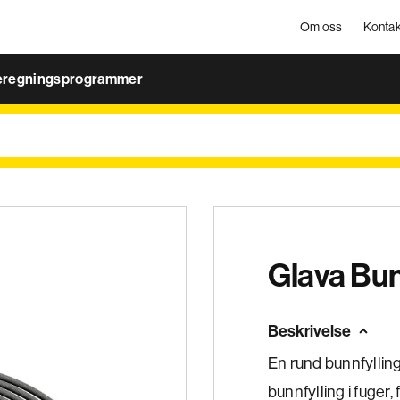
Om oss
Kontak
eregningsprogrammer
Glava Bun
Beskrivelse
En rund bunnfyllin
bunnfylling i fuger,