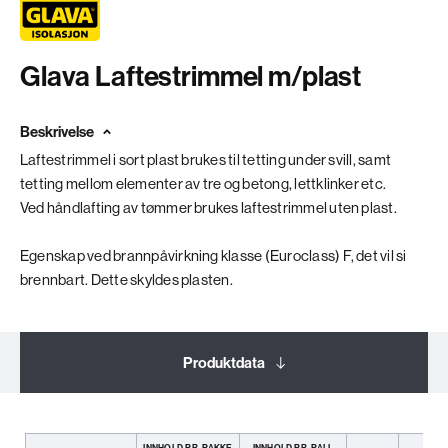
Glava Laftestrimmel m/plast
Beskrivelse
Laftestrimmel i sort plast brukes til tetting under svill, samt
tetting mellom elementer av tre og betong, lettklinker etc.
Ved håndlafting av tømmer brukes laftestrimmel uten plast.
Egenskap ved brannpåvirkning klasse (Euroclass) F, det vil si
brennbart. Dette skyldes plasten.
Produktdata
Dokumentasjon
INNHOLD PR. PAKKE
INNHOLD PR. PALL