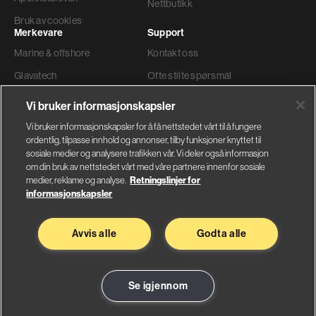
Nettbutikk
Bruk av cookies
Merkevare
Support
Marine & offshore
Kontakt oss
Glavatech
Ofte stilte spørsmål
Gyproc®
Teknisk support
Vi bruker informasjonskapsler
Weber
Ordre og levering
Vi bruker informasjonskapsler for å få nettstedet vårt til å fungere
ordentlig, tilpasse innhold og annonser, tilby funksjoner knyttet til
Faktura adresse
sosiale medier og analysere trafikken vår. Vi deler også informasjon
om din bruk av nettstedet vårt med våre partnere innenfor sosiale
medier, reklame og analyse.
Retningslinjer for
informasjonskapsler
Glava AS
Saint-Gobain Byggevarer
Avvis alle
Godta alle
Nybråtveien 2
Sandstuveien 68
1832 Askim
0680 Oslo
Se på kart
Se på kart
Se igjennom