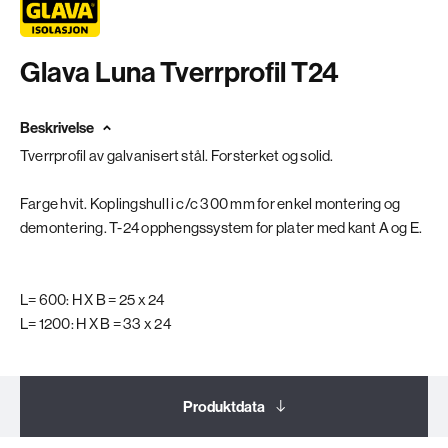
Glava Luna Tverrprofil T24
Beskrivelse
Tverrprofil av galvanisert stål. Forsterket og solid.
Farge hvit. Koplingshull i c/c 300 mm for enkel montering og
demontering. T-24 opphengssystem for plater med kant A og E.
L= 600: H X B = 25 x 24
L= 1200: H X B = 33 x 24
Produktdata