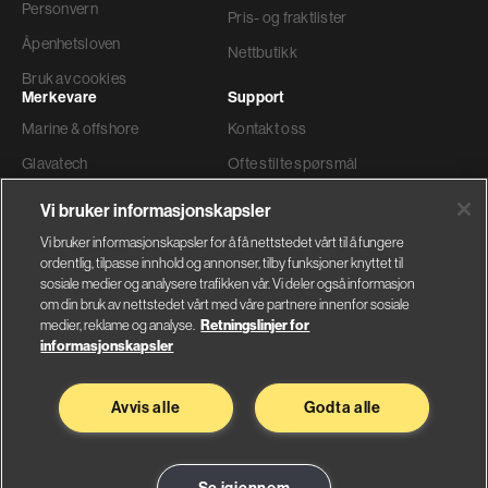
Personvern
Pris- og fraktlister
Åpenhetsloven
Nettbutikk
Bruk av cookies
Merkevare
Support
Marine & offshore
Kontakt oss
Glavatech
Ofte stilte spørsmål
Gyproc®
Teknisk support
Vi bruker informasjonskapsler
Weber
Ordre og levering
Vi bruker informasjonskapsler for å få nettstedet vårt til å fungere
ordentlig, tilpasse innhold og annonser, tilby funksjoner knyttet til
Faktura adresse
sosiale medier og analysere trafikken vår. Vi deler også informasjon
om din bruk av nettstedet vårt med våre partnere innenfor sosiale
medier, reklame og analyse.
Retningslinjer for
informasjonskapsler
Glava AS
Saint-Gobain Byggevarer
Avvis alle
Godta alle
Nybråtveien 2
Sandstuveien 68
1832 Askim
0680 Oslo
Se på kart
Se på kart
Se igjennom