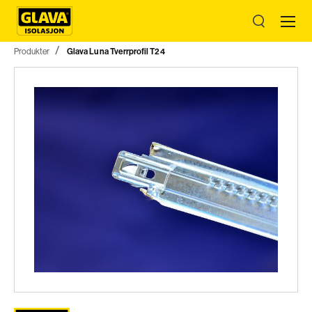
Produkter
Glava Luna Tverrprofil T24