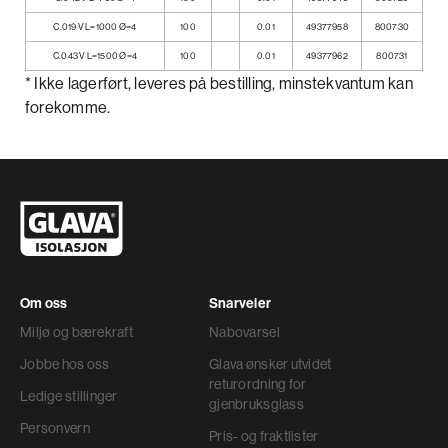
C.019 V L=1000 Ø=4
100
0.01
49377958
800730
C.043 V L=1500 Ø=4
100
0.01
49377962
800731
* Ikke lagerført, leveres på bestilling, minstekvantum kan
forekomme.
Om oss
Snarveier
Miljø og bærekraft
Nabovarsel
Jobbe hos oss
Glava ønsker utvidet
returordning for
Ledige stillinger
gjenbruksglass
Personvern
Pris- og fraktlister