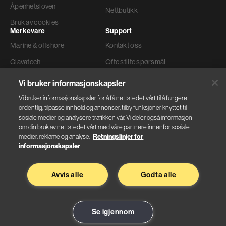
Åpenhetsloven
Nettbutikk
Bruk av cookies
Merkevare
Support
Marine & offshore
Kontakt oss
Glavatech
Ofte stilte spørsmål
Gyproc®
Teknisk support
Vi bruker informasjonskapsler
Weber
Ordre og levering
Vi bruker informasjonskapsler for å få nettstedet vårt til å fungere
ordentlig, tilpasse innhold og annonser, tilby funksjoner knyttet til
Faktura adresse
sosiale medier og analysere trafikken vår. Vi deler også informasjon
om din bruk av nettstedet vårt med våre partnere innenfor sosiale
medier, reklame og analyse.
Retningslinjer for
informasjonskapsler
Glava AS
Saint-Gobain Byggevarer
Avvis alle
Godta alle
Nybråtveien 2
Sandstuveien 68
1832 Askim
0680 Oslo
Se på kart
Se på kart
Se igjennom