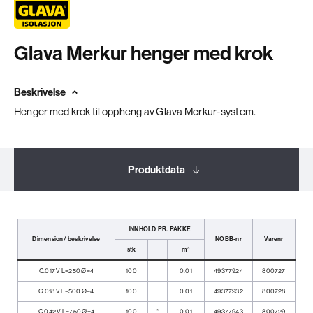
Glava Merkur henger med krok
Beskrivelse
Henger med krok til oppheng av Glava Merkur-system.
Produktdata
Dokumentasjon
INNHOLD PR. PAKKE
Dimension/ beskrivelse
NOBB-nr
Varenr
stk
m³
Relaterte produkter
C.017 V L=250 Ø=4
100
0.01
49377924
800727
C.018 V L=500 Ø=4
100
0.01
49377932
800728
C.042 V L=750 Ø=4
100
*
0.01
49377943
800729