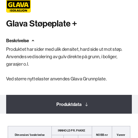
Glava Støpeplate +
Beskrivelse
Produktet har sider med ulik densitet, hard side ut mot støp.
Anvendes ved isolering av gulv direkte på grunn, i boliger,
garasjer o.l.
Ved større nyttelaster anvendes Glava Grunnplate.
Produktdata
Dokumentasjon
INNHOLD PR. PAKKE
Dimension/ beskrivelse
NOBB-nr
Varenr