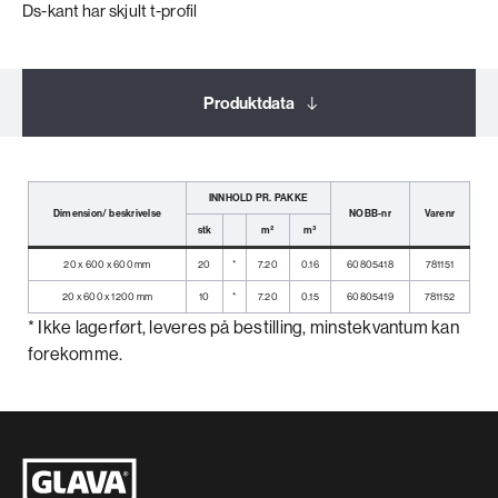
Ds-kant har skjult t-profil
Produktdata
Dokumentasjon
INNHOLD PR. PAKKE
Dimension/ beskrivelse
NOBB-nr
Varenr
stk
m²
m³
20 x 600 x 600 mm
20
*
7.20
0.16
60805418
781151
20 x 600 x 1200 mm
10
*
7.20
0.15
60805419
781152
* Ikke lagerført, leveres på bestilling, minstekvantum kan
forekomme.