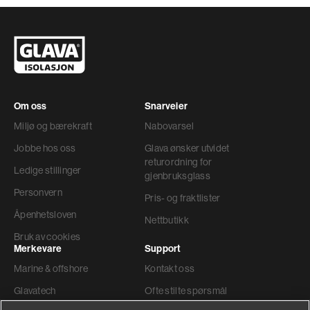
Om oss
Snarveier
Miljø og bærekraft
Nabovarsel
Jobbe hos oss
Glava ønsker utvidet
returordning for
Ledige stillinger
gjenbruksglass
Personvern
Pris- og fraktlister
Åpenhetsloven
Nettbutikk
Bruk av cookies
Merkevare
Support
Marine & offshore
Kontakt oss
Glavatech
Ofte stilte spørsmål