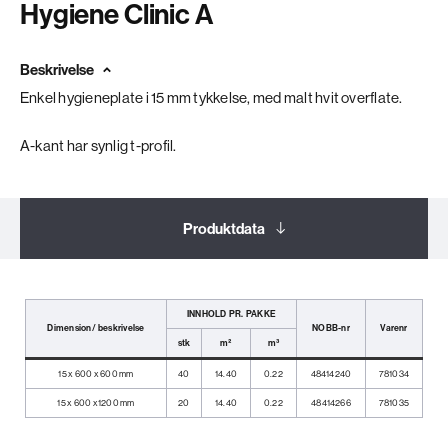
Hygiene Clinic A
Beskrivelse
Enkel hygieneplate i 15 mm tykkelse, med malt hvit overflate.
A-kant har synlig t-profil.
Produktdata
Dokumentasjon
INNHOLD PR. PAKKE
Dimension/ beskrivelse
NOBB-nr
Varenr
stk
m²
m³
Relaterte produkter
15 x 600 x 600 mm
40
14.40
0.22
48414240
781034
15 x 600 x1200 mm
20
14.40
0.22
48414266
781035