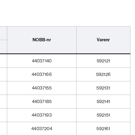
NOBB-nr
Varenr
44037140
592121
44037166
592126
44037155
592131
44037185
592141
44037193
592151
44037204
592161