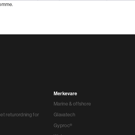
ekomme.
Merkevare
Marine & offshore
et returordning for
Glavatech
Gyproc®