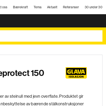
t oss
Bærekraft
Tema
Aktuelt
Referanser
30 under 30
reprotect 150
 av steinull med jevn overflate. Produktet gir
annbeskyttelse av bærende stålkonstruksjoner