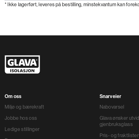
* Ikke lagerført, leveres på bestilling, minstekvantum kan for
Om oss
Snarveier
Miljø og bærekraft
Nabovarsel
Jobbe hos oss
Glava ønsker utvid
gjenbruksglass
Ledige stillinger
Pris- og fraktlister