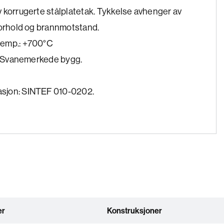
 korrugerte stålplatetak. Tykkelse avhenger av
forhold og brannmotstand.
temp.: +700°C
 i Svanemerkede bygg.
sjon: SINTEF 010-0202.
er
Konstruksjoner