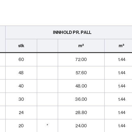
INNHOLD PR. PALL
stk
m²
m³
60
72.00
1.44
48
57.60
1.44
40
48.00
1.44
30
36.00
1.44
24
28.80
1.44
20
*
24.00
1.44