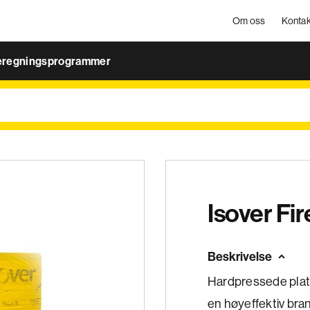
Om oss
Kontak
eregningsprogrammer
Isover Fi
Beskrivelse
Hardpressede plater
en høyeffektiv br