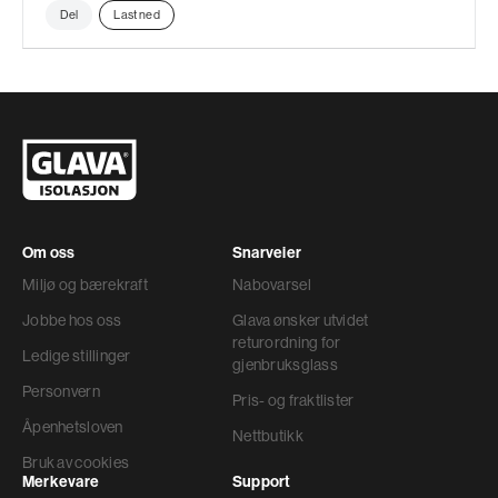
Del
Last ned
Om oss
Snarveier
Miljø og bærekraft
Nabovarsel
Jobbe hos oss
Glava ønsker utvidet
returordning for
Ledige stillinger
gjenbruksglass
Personvern
Pris- og fraktlister
Åpenhetsloven
Nettbutikk
Bruk av cookies
Merkevare
Support