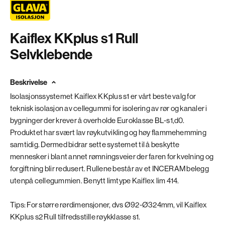
Kaiflex KKplus s1 Rull
Selvklebende
Beskrivelse
Isolasjonssystemet Kaiflex KKplus s1 er vårt beste valg for
teknisk isolasjon av cellegummi for isolering av rør og kanaler i
bygninger der krever å overholde Euroklasse BL-s1,d0.
Produktet har svært lav røykutvikling og høy flammehemming
samtidig. Dermed bidrar sette systemet til å beskytte
mennesker i blant annet rømningsveier der faren for kvelning og
forgiftning blir redusert. Rullene består av et INCERAM belegg
utenpå cellegummien. Benytt limtype Kaiflex lim 414.
Tips: For større rørdimensjoner, dvs Ø92-Ø324mm, vil Kaiflex
KKplus s2 Rull tilfredsstille røykklasse s1.