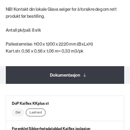
NB! Kontakt din lokale Glava selger for å forsikre deg om rett
produkt før bestilling.
Antall pk/pall: 8 stk
Pallestørrelse: 1100 x 1200 x 2220 mm (BxLxH)
Kart.str. 0,56 x 0,56 x 1,06 m= 0,33 m3/pk
Dokumentasjon
Relaterte produkter
DoP Kaiflex KKplus s1
Del
Last ned
Forenklet Sikkerhetsdatablad Kaiflex isolasjon