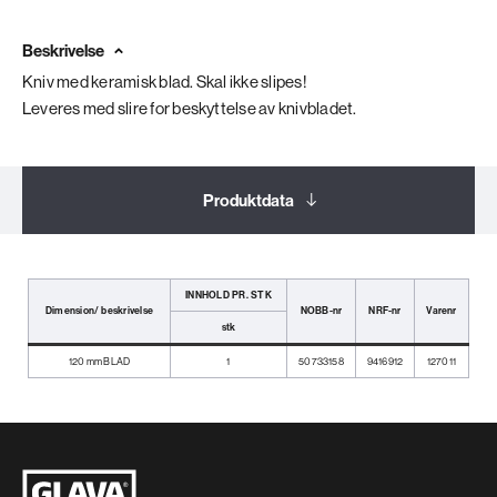
Beskrivelse
Kniv med keramisk blad. Skal ikke slipes!
Leveres med slire for beskyttelse av knivbladet.
Produktdata
Dokumentasjon
INNHOLD PR. STK
Dimension/ beskrivelse
NOBB-nr
NRF-nr
Varenr
stk
120 mm BLAD
1
50733158
9416912
127011