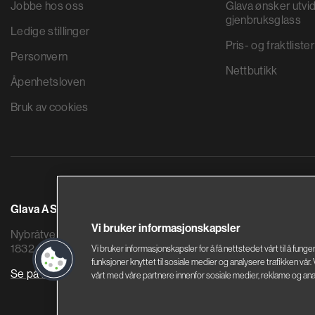
Jobbe hos oss
Glava ønsker utvid
gjenbruksglass
Ledige stillinger
Pris- og fraktlister
Personvern
Nettbutikk
Åpenhetsloven
Bruk av cookies
Glava AS
Saint-Gobain By
Vi bruker informasjonskapsler
Nybråtveien 2
Sandstuveien 68
1832 Askim
0680 Oslo
Vi bruker informasjonskapsler for å få nettstedet vårt til å funge
funksjoner knyttet til sosiale medier og analysere trafikken vår
Se på kart
Se på kart
vårt med våre partnere innenfor sosiale medier, reklame og ana