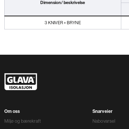
Dimension/ beskrivelse
3 KNIVER + BRYNE
Om oss
Snarveier
Miljø og bærekraft
Nabovarsel