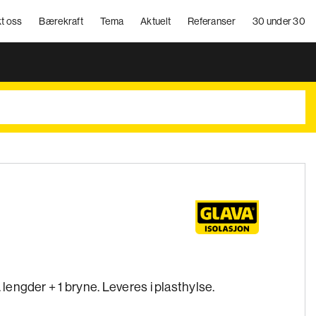
t oss
Bærekraft
Tema
Aktuelt
Referanser
30 under 30
. lengder + 1 bryne. Leveres i plasthylse.