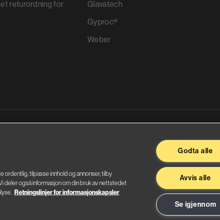
et returordning for
Glavatech
Gyproc®
Weber
ggevarer
Godta alle
re ordentlig, tilpasse innhold og annonser, tilby
Avvis alle
. Vi deler også informasjon om din bruk av nettstedet
lyse.
Retningslinjer for informasjonskapsler
Se igjennom