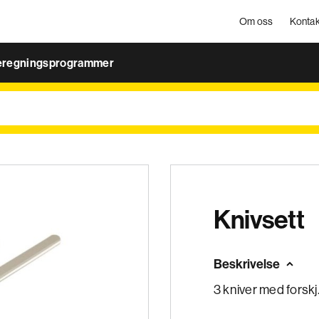
Om oss
Kontak
eregningsprogrammer
Knivsett
Beskrivelse
3 kniver med forskj