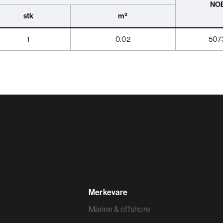
NOB
stk
m³
1
0.02
507
Merkevare
Marine & offshore