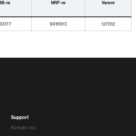
B-nr
NRF-nr
Varenr
33177
9416913
127012
Support
Kontakt oss