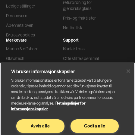
returordning for
Ledige stillinger
gjenbruksglass
Personvern
Pris- og fraktlister
Åpenhetsloven
Nettbutikk
Bruk av cookies
Merkevare
Support
Marine & offshore
Kontakt oss
Glavatech
Ofte stilte spørsmål
Gyproc®
Teknisk support
Vi bruker informasjonskapsler
Weber
Ordre og levering
Vi bruker informasjonskapsler for å få nettstedet vårt til å fungere
ordentlig, tilpasse innhold og annonser, tilby funksjoner knyttet til
Faktura adresse
sosiale medier og analysere trafikken vår. Vi deler også informasjon
om din bruk av nettstedet vårt med våre partnere innenfor sosiale
medier, reklame og analyse.
Retningslinjer for
informasjonskapsler
Glava AS
Saint-Gobain Byggevarer
Avvis alle
Godta alle
Nybråtveien 2
Sandstuveien 68