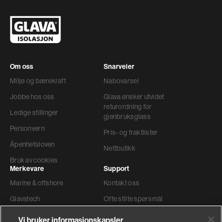
Om oss
Snarveier
Miljø og bærekraft
Nabovarsel
Jobbe hos oss
Glava ønsker utvidet
returordning for
Ledige stillinger
gjenbruksglass
Personvern
Pris- og fraktlister
Åpenhetsloven
Nettbutikk
Bruk av cookies
Merkevare
Support
Marine & offshore
Kontakt oss
Glavatech
Ofte stilte spørsmål
Gyproc®
Teknisk support
Vi bruker informasjonskapsler