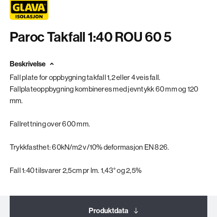
Paroc Takfall 1:40 ROU 60 5
Beskrivelse
Fall plate for oppbygning takfall 1,2 eller 4 veis fall.
Fallplateoppbygning kombineres med jevntykk 60 mm og 120
mm.
Fallrettning over 600 mm.
Trykkfasthet: 60kN/m2 v/10% deformasjon EN 826.
Fall 1:40 tilsvarer 2,5cm pr lm. 1,43° og 2,5%
Produktdata