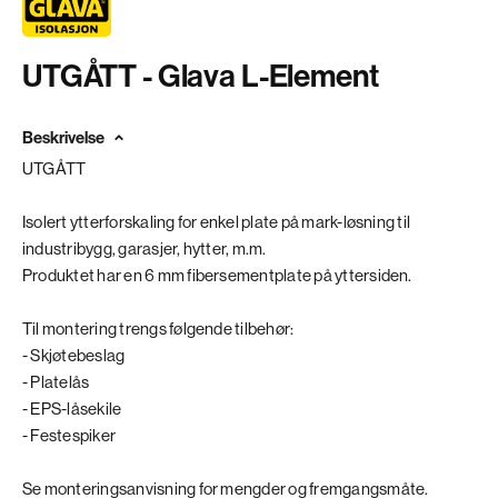
UTGÅTT - Glava L-Element
Beskrivelse
UTGÅTT
Isolert ytterforskaling for enkel plate på mark-løsning til
industribygg, garasjer, hytter, m.m.
Produktet har en 6 mm fibersementplate på yttersiden.
Til montering trengs følgende tilbehør:
- Skjøtebeslag
- Platelås
- EPS-låsekile
- Festespiker
Se monteringsanvisning for mengder og fremgangsmåte.