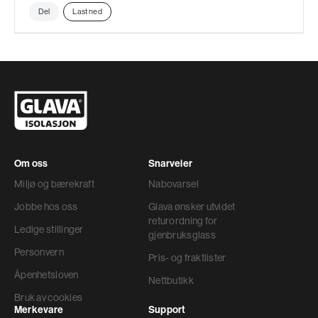
Del
Last ned
Om oss
Snarveier
Miljø og bærekraft
Nabovarsel
Jobbe hos oss
Glava ønsker utvidet
returordning for
Ledige stillinger
gjenbruksglass
Personvern
Pris- og fraktlister
Åpenhetsloven
Nettbutikk
Bruk av cookies
Merkevare
Support