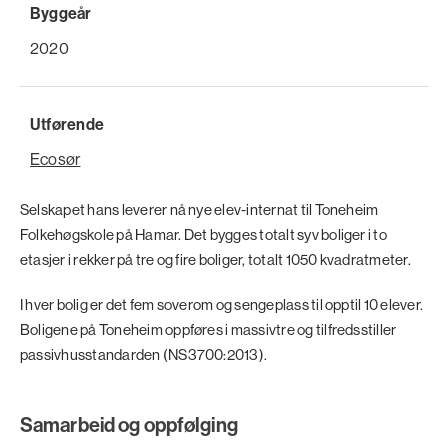
Byggeår
2020
Utførende
Ecosør
Selskapet hans leverer nå nye elev-internat til Toneheim
Folkehøgskole på Hamar. Det bygges totalt syv boliger i to
etasjer i rekker på tre og fire boliger, totalt 1050 kvadratmeter.
I hver bolig er det fem soverom og sengeplass til opptil 10 elever.
Boligene på Toneheim oppføres i massivtre og tilfredsstiller
passivhusstandarden (NS3700:2013).
Samarbeid og oppfølging