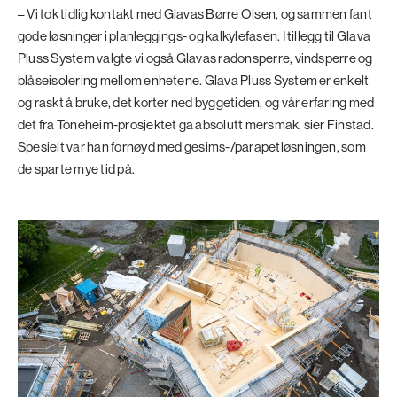
– Vi tok tidlig kontakt med Glavas Børre Olsen, og sammen fant
gode løsninger i planleggings- og kalkylefasen. I tillegg til Glava
Pluss System valgte vi også Glavas radonsperre, vindsperre og
blåseisolering mellom enhetene. Glava Pluss System er enkelt
og raskt å bruke, det korter ned byggetiden, og vår erfaring med
det fra Toneheim-prosjektet ga absolutt mersmak, sier Finstad.
Spesielt var han fornøyd med gesims-/parapetløsningen, som
de sparte mye tid på.