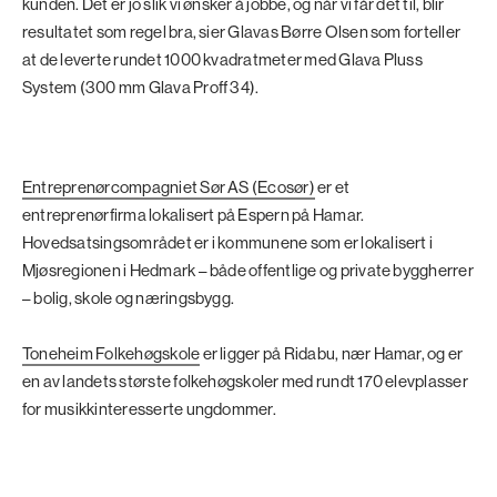
kunden. Det er jo slik vi ønsker å jobbe, og når vi får det til, blir
resultatet som regel bra, sier Glavas Børre Olsen som forteller
at de leverte rundet 1000 kvadratmeter med Glava Pluss
System (300 mm Glava Proff 34).
Entreprenørcompagniet Sør AS (Ecosør)
er et
entreprenørfirma lokalisert på Espern på Hamar.
Hovedsatsingsområdet er i kommunene som er lokalisert i
Mjøsregionen i Hedmark – både offentlige og private byggherrer
– bolig, skole og næringsbygg.
Toneheim Folkehøgskole
er ligger på Ridabu, nær Hamar, og er
en av landets største folkehøgskoler med rundt 170 elevplasser
for musikkinteresserte ungdommer.