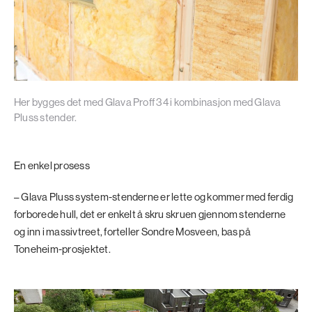
Her bygges det med Glava Proff 34 i kombinasjon med Glava
Pluss stender.
En enkel prosess
– Glava Pluss system-stenderne er lette og kommer med ferdig
forborede hull, det er enkelt å skru skruen gjennom stenderne
og inn i massivtreet, forteller Sondre Mosveen, bas på
Toneheim-prosjektet.