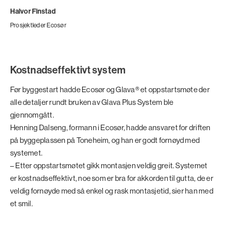
Halvor Finstad
Prosjektleder Ecosør
Kostnadseffektivt system
Før byggestart hadde Ecosør og Glava® et oppstartsmøte der
alle detaljer rundt bruken av Glava Plus System ble
gjennomgått.
Henning Dalseng, formann i Ecosør, hadde ansvaret for driften
på byggeplassen på Toneheim, og han er godt fornøyd med
systemet.
– Etter oppstartsmøtet gikk montasjen veldig greit. Systemet
er kostnadseffektivt, noe som er bra for akkorden til gutta, de er
veldig fornøyde med så enkel og rask montasjetid, sier han med
et smil.