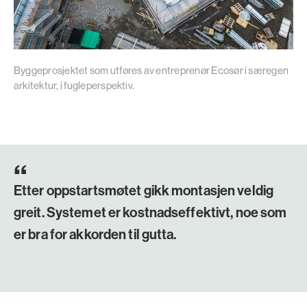
Byggeprosjektet som utføres av entreprenør Ecosør i særegen
arkitektur, i fugleperspektiv.
Etter oppstartsmøtet gikk montasjen veldig
greit. Systemet er kostnadseffektivt, noe som
er bra for akkorden til gutta.