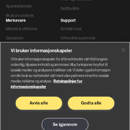
Åpenhetsloven
Nettbutikk
Bruk av cookies
Merkevare
Support
Marine & offshore
Kontakt oss
Glavatech
Ofte stilte spørsmål
Gyproc®
Teknisk support
Vi bruker informasjonskapsler
Weber
Ordre og levering
Vi bruker informasjonskapsler for å få nettstedet vårt til å fungere
ordentlig, tilpasse innhold og annonser, tilby funksjoner knyttet til
Faktura adresse
sosiale medier og analysere trafikken vår. Vi deler også informasjon
om din bruk av nettstedet vårt med våre partnere innenfor sosiale
medier, reklame og analyse.
Retningslinjer for
informasjonskapsler
Glava AS
Saint-Gobain Byggevarer
Avvis alle
Godta alle
Nybråtveien 2
Sandstuveien 68
1832 Askim
0680 Oslo
Se på kart
Se på kart
Se igjennom