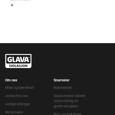
+
Om oss
Snarveier
Miljø og bærekraft
Nabovarsel
Jobbe hos oss
Glava ønsker utvidet
returordning for
Ledige stillinger
gjenbruksglass
Personvern
Pris- og fraktlister