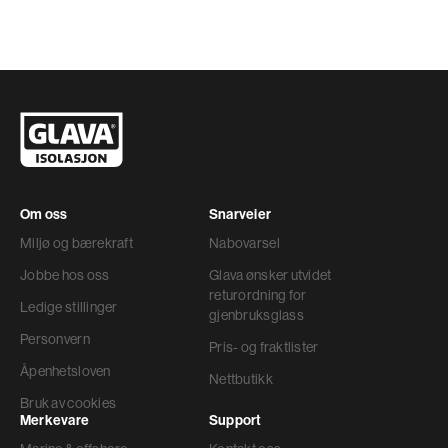
Om oss
Snarveier
Miljø og bærekraft
Nabovarsel
Jobbe hos oss
Glava ønsker utvidet
returordning for
Ledige stillinger
gjenbruksglass
Personvern
Pris- og fraktlister
Åpenhetsloven
Nettbutikk
Bruk av cookies
Merkevare
Support