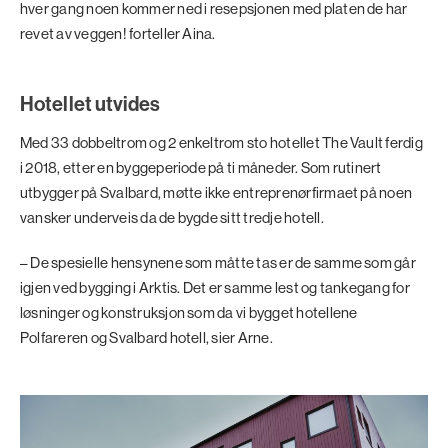
hver gang noen kommer ned i resepsjonen med platen de har
revet av veggen! forteller Aina.
Hotellet utvides
Med 33 dobbeltrom og 2 enkeltrom sto hotellet The Vault ferdig
i 2018, etter en byggeperiode på ti måneder.­ Som rutinert
utbygger på Svalbard, møtte ikke entreprenørfirmaet på noen
vansker underveis da de bygde sitt tredje hotell.
– De spesielle hensynene som måtte tas er de samme som går
igjen ved bygging i Arktis. Det er samme lest og tankegang for
løsninger og konstruksjon som da vi bygget hotellene
Polfareren og Svalbard hotell, sier Arne.