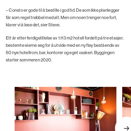
– Consto er gode til å bestille i god tid. De som ikke planlegger
får som regel trøbbel med alt. Men om noen trenger noe fort,
klarer vi å løse det, sier Steve.
Ett år etter ferdigstillelse av 1.113 m2 hotell fordelt på tre etasjer,
bestemte eierne seg for å utvide med en ny fløy bestående av
60 nye hotellrom, bar, kontorer og eget vaskeri. Byggingen
starter sommeren 2020.