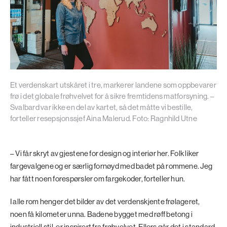
Et verdenskart utskåret i tre, markerer landene som oppbevarer
frø i det globale frøhvelvet for å sikre fremtidens matforsyning. –
Svalbard var ikke en del av kartet, så det måtte vi bestille,
forteller resepsjonssjef Aina Malerud. Foto: Ragnhild Utne
– Vi får skryt av gjestene for design og interiør her. Folk liker
fargevalgene og er særlig fornøyd med badet på rommene. Jeg
har fått noen forespørsler om fargekoder, forteller hun.
I alle rom henger det bilder av det verdenskjente frølageret,
noen få kilometer unna. Badene bygget med røff betong i
industriell stil, er inspirert fra frøhvelvet. Ellers går det i standard