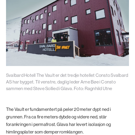
Svalbard Hotell The Vault er det tredje hotellet Consto Svalbard
AS har bygget. Til venstre, daglig leder Arne Bøe i Consto
sammen med Steve Sollied i Glava. Foto: Ragnhild Utne
The Vault er fundamentert på peler 20 meter dypt ned i
grunnen. Fra ca fire meters dybde og videre ned, står
forankringen i permafrost. Glava har levert isolasjon og
himlingsplater som demper romklangen.