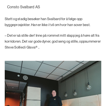
Consto Svalbard AS
Støtt og stadig besøker han Svalbard for å følge opp
byggeprosjekter. Han er ikke i tvil om hvor han sover best.
– Det er så stille der! Inne på rommet mitt slapp jeg å høre alt fra
korridoren. Det var gode dyner, god seng og stille, oppsummerer
Steve Sollied i Glava® ..