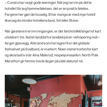
– Consto har valgt gode løsninger. Når jeg tar inn på dette
hotellet får jeg hjemmefølelsen, det er en positiv følelse.
Fargene her gjør det koselig. Etter mange år med mye hotell
liker jeg de mindre hotellene best, forteller Steve.
Når gjestene trer inn inngangen, er det første blikkfanget et kart
utskåret i tre, festet landdel for landdel på en «whispering red»-
farget gipsvegg. Alle land som har lagret frø i det globale
frøhvelvet på Svalbard, er markert. Noen meter bortenfor kart
og skostastiv står Aina Malerud, respesjonssjefen. North Pole
Marathon gir henne travle dager på jobb akkurat nå.