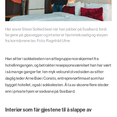
Her sover Steve Sollied best når han jobber på Svalbard, fordi
fargene på gipsvegger og interiør er hjemmekoselig og støyen
fra korridorene lav. Foto: Ragnhild Utne
Han sitter i sokkelesten i en sittegruppe noe skjermet fra
hotellinngangen, og betrakter resepsjonsværelset han har vært
i så mange ganger før. I en myk velourstol ved siden av sitter
daglig leder Arne Bøe i Consto, entreprenørfirmaet som har
bygget hotellet, også i sokkelesten. Å ta av skoene flere steder
enn i private hjem er sedvane på Svalbard.
Interiør som får gjestene til å slappe av