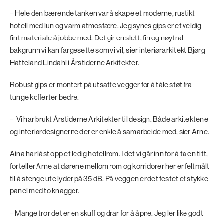
– Hele den bærende tanken var å skape et moderne, rustikt
hotell med lun og varm atmosfære. Jeg synes gips er et veldig
fint materiale å jobbe med. Det gir en slett, fin og nøytral
bakgrunn vi kan fargesette som vi vil, sier interiørarkitekt Bjørg
Hatteland Lindahl i Årstiderne Arkitekter.
Robust gips er montert på utsatte vegger for å tåle støt fra
tunge kofferter bedre.
– Vi har brukt Årstiderne Arkitekter til design. Både arkitektene
og interiørdesignerne der er enkle å samarbeide med, sier Arne.
Aina har låst opp et ledig hotellrom. I det vi går inn for å ta en titt,
forteller Arne at dørene mellom rom og korridorer her er feltmålt
til å stenge ute lyder på 35 dB.­ På veggen er det festet et stykke
panel med to knagger.
– Mange tror det er en skuff og drar for å åpne. Jeg ler like godt