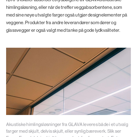
himlingsløsning, eller når de treffer veggabsorbentene, som
med sine nøye utvalgte farger også utgjør designelementer på
veggene. Produkter fra andre leverandører som dører og
glassvegger er også valgt med tanke på gode lydkvaliteter.
Akustiske himlingsløsninger fra GLAVA leveres både i et utvalg
farger med skjult, delvis skjult, eller synlig bæreverk. Slik ser