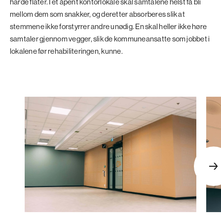
harde flater. I et åpent kontorlokale skal samtalene helst få bli
mellom dem som snakker, og deretter absorberes slik at
stemmene ikke forstyrrer andre unødig. En skal heller ikke høre
samtaler gjennom vegger, slik de kommuneansatte som jobbet i
lokalene før rehabiliteringen, kunne.