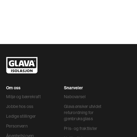
Om oss
Snarveier
Miljø og bærekraft
Nabovarsel
Jobbe hos oss
Glava ønsker utvidet
returordning for
Ledige stillinger
gjenbruksglass
Personvern
Pris- og fraktlister
Åpenhetsloven