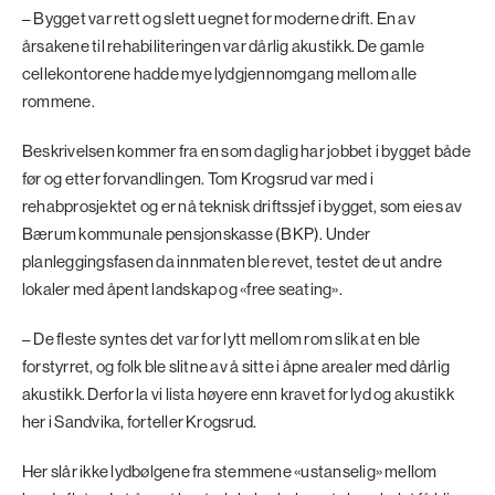
– Bygget var rett og slett uegnet for moderne drift. En av
årsakene til rehabiliteringen var dårlig akustikk. De gamle
cellekontorene hadde mye lydgjennomgang mellom alle
rommene.
Beskrivelsen kommer fra en som daglig har jobbet i bygget både
før og etter forvandlingen. Tom Krogsrud var med i
rehabprosjektet og er nå teknisk driftssjef i bygget, som eies av
Bærum kommunale pensjonskasse (BKP). Under
planleggingsfasen da innmaten ble revet, testet de ut andre
lokaler med åpent landskap og «free seating».
– De fleste syntes det var for lytt mellom rom slik at en ble
forstyrret, og folk ble slitne av å sitte i åpne arealer med dårlig
akustikk. Derfor la vi lista høyere enn kravet for lyd og akustikk
her i Sandvika, forteller Krogsrud.
Her slår ikke lydbølgene fra stemmene «ustanselig» mellom