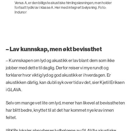
Venus A, er den billigste akustiske himlingsløsningen, men holder
fortsatt lydkrav i klasse A. Her med integrert belysning. Foto:
Indunor
– Lav kunnskap, men økt bevissthet
– Kunnskapen om lyd og akustikk er lav blant dem som ikke
jobber med dette til daglig. Derfor reiser vi mye rundt og
forklarer hvor viktig lyd og god akustikk er i hverdagen. Er
akustikken dårlig, kan du bli syk over tid av det, sier Kjetil Eriksen
i GLAVA.
Selv om mange vet lite om lyd, mener han likevel at bevisstheten
har blitt bedre, knyttet til at det har kommet nye krav innen
feltet.
I BKPs lokaler absorberes lydbølgene av GLAVAs akustiske