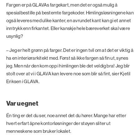
Fargen er på GLAVAs fargekart, men det er også mulig å
spesialbestille på bestemte fargekoder. Himlingsløsningene kan
også leveres med ulike kanter, en avrundet kant kan gi et annet
inntrykk enn firkantet. Eller kanskje hele bæreverket skal være
usynlig?
– Jeg er helt grønn på farger. Det er ingen tvil om at det er viktig å
ha en interiørarkitekt med. Først så ikke fargen så fin ut, synes
jeg. Men når den kom opp i himlingen ble det veldig bra! Jeg blir
stolt over at vi i GLAVA kan levere noe som blir så fint, sier Kjetil
Eriksen i GLAVA.
Var uegnet
Én ting er det du ser, noe annet det du hører. Mange har etter
hvert erfart åpne kontorløsninger der støyen sliter ut
menneskene som bruker lokalet.