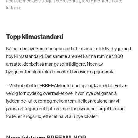
Focus E med delvis skjult bæreverk ut, ferdig montert. Foto:
Indunor
Topp klimastandard
Nå har den nye kommunegården blitt et arealeffektivt bygg med
høy klimastandard. Det samme arealet kan nå romme 1.300
ansatte, dobbelt så mange som tidligere. Noen av
byggematerialene ble demontert før riving og gjenbrukt.
– Vi strebet etter «BREEAM outstanding» og klarte det. Folk er
veldig fornøyde og overrasket over hvor mye det går an å
lyddempe i ulike rom og mellom rom. I fellesarealene har vi
prioritert å gjøre det flottere med for eksempel farget himling,
forteller Krogsrud, etter et halvt år i nye lokaler.
Noen fakta om BREEAM-NOR