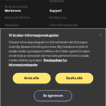
Nettbutikk
Bruk av cookies
Merkevare
Support
Marine & offshore
Kontakt oss
Glavatech
Ofte stilte spørsmål
Gyproc®
Teknisk support
Vi bruker informasjonskapsler
Weber
Ordre og levering
Vi bruker informasjonskapsler for å få nettstedet vårt til å fungere
ordentlig, tilpasse innhold og annonser, tilby funksjoner knyttet til
Faktura adresse
sosiale medier og analysere trafikken vår. Vi deler også informasjon
om din bruk av nettstedet vårt med våre partnere innenfor sosiale
medier, reklame og analyse.
Retningslinjer for
informasjonskapsler
Glava AS
Saint-Gobain Byggevarer
Avvis alle
Godta alle
Nybråtveien 2
Sandstuveien 68
1832 Askim
0680 Oslo
Se på kart
Se på kart
Se igjennom