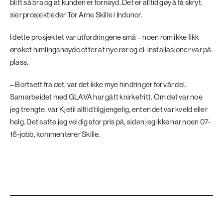
blitt så bra og at kunden er fornøyd. Det er alltid gøy å få skryt,
sier prosjektleder Tor Arne Skille i Indunor.
I dette prosjektet var utfordringene små – noen rom ikke fikk
ønsket himlingshøyde etter at nye rør og el-installasjoner var på
plass.
– Bortsett fra det, var det ikke mye hindringer for vår del.
Samarbeidet med GLAVA har gått knirkefritt. Om det var noe
jeg trengte, var Kjetil alltid tilgjengelig, enten det var kveld eller
helg. Det satte jeg veldig stor pris på, siden jeg ikke har noen 07-
16-jobb, kommenterer Skille.