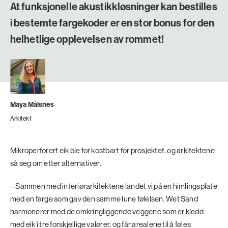
At funksjonelle akustikkløsninger kan bestilles
i bestemte fargekoder er en stor bonus for den
helhetlige opplevelsen av rommet!
Maya Målsnes
Arkitekt
Mikroperforert eik ble for kostbart for prosjektet, og arkitektene
så seg om etter alternativer.
– Sammen med interiørarkitektene landet vi på en himlingsplate
med en farge som gav den samme lune følelsen. Wet Sand
harmonerer med de omkringliggende veggene som er kledd
med eik i tre forskjellige valører, og får arealene til å føles