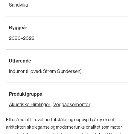
Sandvika
Byggeår
2020–2022
Utførende
Indunor (Hoved: Strøm Gundersen)
Produktgruppe
Akustiske Himlinger
,
Veggabsorbenter
Etter å ha blitt revet ned til stålet og oppbygd på ny, er det
arkitektonisk eleganse og moderne funksjonalitet som møter