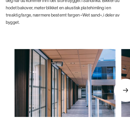
deg når du kommer inn i det store bygget i Sandvika. Bikker du
hodet bakover, møter blikket en akustisk platehimling i en
treaktig farge, nærmere bestemt fargen «Wet sand», i deler av
bygget.