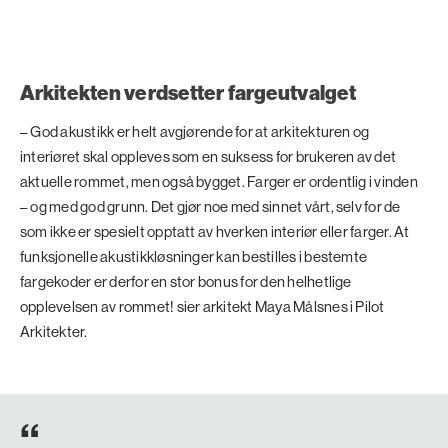
Arkitekten verdsetter fargeutvalget
– God akustikk er helt avgjørende for at arkitekturen og
interiøret skal oppleves som en suksess for brukeren av det
aktuelle rommet, men også bygget. Farger er ordentlig i vinden
– og med god grunn. Det gjør noe med sinnet vårt, selv for de
som ikke er spesielt opptatt av hverken interiør eller farger. At
funksjonelle akustikkløsninger kan bestilles i bestemte
fargekoder er derfor en stor bonus for den helhetlige
opplevelsen av rommet! sier arkitekt Maya Målsnes i Pilot
Arkitekter.