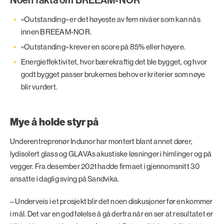
«Outstanding» er det høyeste av fem nivåer som kan nås
innen BREEAM-NOR.
«Outstanding» krever en score på 85% eller høyere.
Energieffektivitet, hvor bærekraftig det ble bygget, og hvor
godt bygget passer brukernes behov er kriterier som nøye
blir vurdert.
Mye å holde styr på
Underentreprenør Indunor har montert blant annet dører,
lydisolert glass og GLAVAs akustiske løsninger i himlinger og på
vegger. Fra desember 2021 hadde firmaet i gjennomsnitt 30
ansatte i daglig sving på Sandvika.
– Underveis i et prosjekt blir det noen diskusjoner før en kommer
i mål. Det var en god følelse å gå derfra når en ser at resultatet er