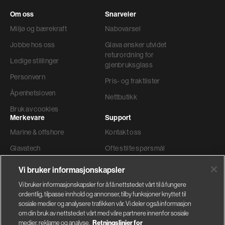
Om oss
Snarveier
Miljø og bærekraft
Nabovarsel
Jobbe hos oss
Glava ønsker utvidet
returordning for
Ledige stillinger
gjenbruksglass
Personvern
Pris- og fraktlister
Åpenhetsloven
Nettbutikk
Bruk av cookies
Merkevare
Support
Marine & offshore
Kontakt oss
Glavatech
Ofte stilte spørsmål
Gyproc®
Teknisk support
Vi bruker informasjonskapsler
Weber
Ordre og levering
Vi bruker informasjonskapsler for å få nettstedet vårt til å fungere
ordentlig, tilpasse innhold og annonser, tilby funksjoner knyttet til
Faktura adresse
sosiale medier og analysere trafikken vår. Vi deler også informasjon
om din bruk av nettstedet vårt med våre partnere innenfor sosiale
medier, reklame og analyse.
Retningslinjer for