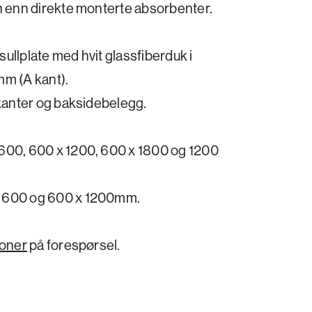
n enn direkte monterte absorbenter.
llplate med hvit glassfiberduk i
mm (A kant).
 kanter og baksidebelegg.
600, 600 x 1200, 600 x 1800 og 1200
x 600 og 600 x 1200mm.
joner
på forespørsel.