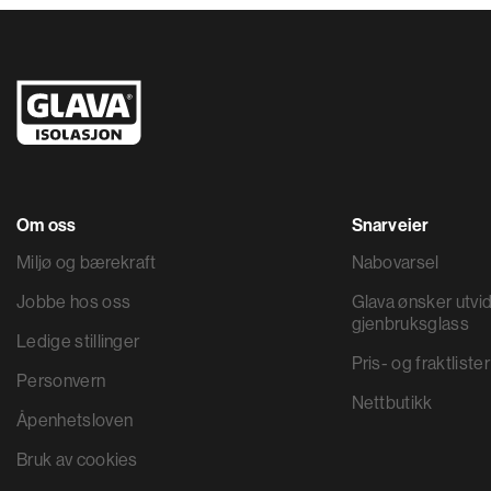
Om oss
Snarveier
Miljø og bærekraft
Nabovarsel
Jobbe hos oss
Glava ønsker utvid
gjenbruksglass
Ledige stillinger
Pris- og fraktlister
Personvern
Nettbutikk
Åpenhetsloven
Bruk av cookies