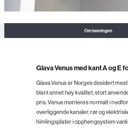
Om løsningen
Glava Venus med kant A og E f
Glava Venus er Norges desidert mest 
blant annet høy kvalitet, stort anve
pris. Venus monteres normalt i nedf
overliggende kanaler, rør og elektrisk
himlingsplater i opphengsystem vanli