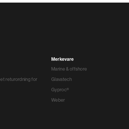
Merkevare
Marine & offshore
et returordning for
Glavatech
Gyproc®
Weber