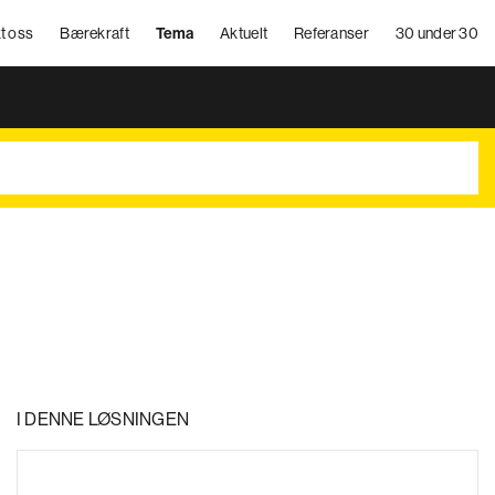
t oss
Bærekraft
Tema
Aktuelt
Referanser
30 under 30
I DENNE LØSNINGEN