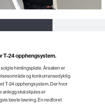
or T-24 opphengsystem.
solgte himlingsplate. Årsaken er
ndelsesområde og konkurransedyktig
oret T-24 opphengsystem. Der hvor
e anlegg skal skjules er
gvis beste løsning. En nedforet