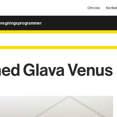
Om oss
Kontak
eregningsprogrammer
med Glava Venus