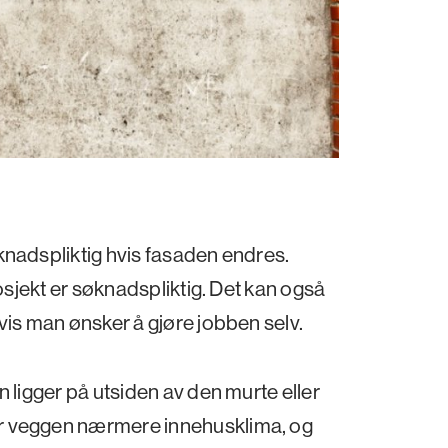
knadspliktig hvis fasaden endres.
rosjekt er søknadspliktig. Det kan også
vis man ønsker å gjøre jobben selv.
n ligger på utsiden av den murte eller
r veggen nærmere innehusklima, og