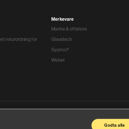
Merkevare
Marine & offshore
et returordning for
Glavatech
Gyproc®
Weber
ggevarer
Godta alle