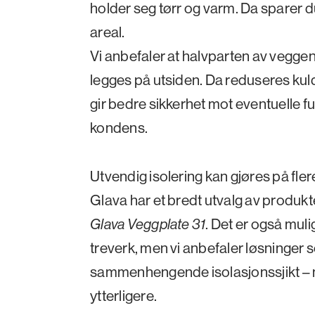
holder seg tørr og varm. Da sparer 
areal.
Vi anbefaler at halvparten av veggens
legges på utsiden. Da reduseres kul
gir bedre sikkerhet mot eventuelle f
kondens.
Utvendig isolering kan gjøres på fle
Glava har et bredt utvalg av produkte
Glava Veggplate 31
. Det er også muli
treverk, men vi anbefaler løsninger s
sammenhengende isolasjonssjikt – 
ytterligere.