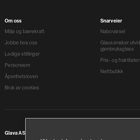
Om oss
Snarveier
Miljø og bærekraft
Nabovarsel
Jobbe hos oss
Glava ønsker utvid
gjenbruksglass
Ledige stillinger
Pris- og fraktlister
Personvern
Nettbutikk
Åpenhetsloven
Bruk av cookies
Glava AS
Saint-Gobain By