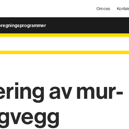
Om oss
Kontak
eregningsprogrammer
ering av mur-
ngvegg