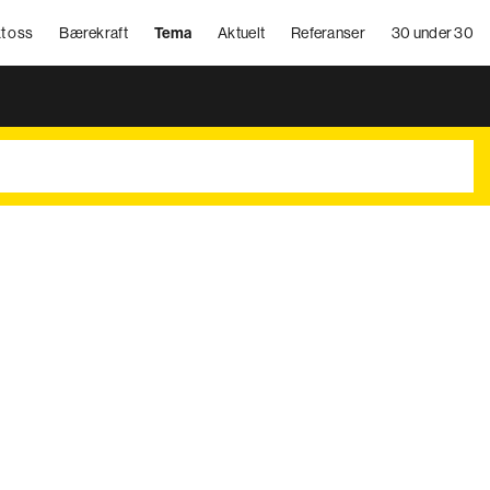
t oss
Bærekraft
Tema
Aktuelt
Referanser
30 under 30