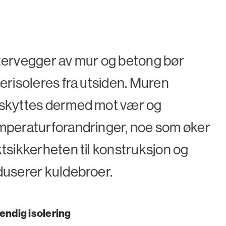
tervegger av mur og betong bør
terisoleres fra utsiden. Muren
skyttes dermed mot vær og
mperaturforandringer, noe som øker
ktsikkerheten til konstruksjon og
duserer kuldebroer.
endig isolering