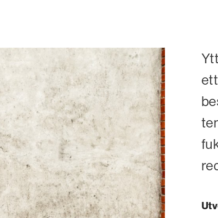
Yt
et
be
te
fu
re
Utv