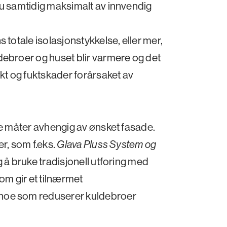
du samtidig maksimalt av innvendig
 totale isolasjonstykkelse, eller mer,
debroer og huset blir varmere og det
ukt og fuktskader forårsaket av
re måter avhengig av ønsket fasade.
r, som f.eks.
Glava Pluss System og
g å bruke tradisjonell utforing med
om gir et tilnærmet
noe som reduserer kuldebroer