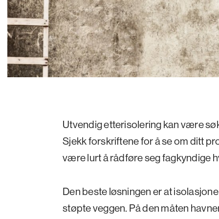
Utvendig etterisolering kan være sø
Sjekk forskriftene for å se om ditt p
være lurt å rådføre seg fagkyndige h
Den beste løsningen er at isolasjone
støpte veggen. På den måten havne