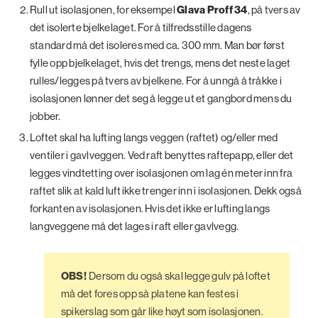
Rull ut isolasjonen, for eksempel
Glava Proff 34
, på tvers av
det isolerte bjelkelaget. For å tilfredsstille dagens
standard må det isoleres med ca. 300 mm. Man bør først
fylle opp bjelkelaget, hvis det trengs, mens det neste laget
rulles/legges på tvers av bjelkene. For å unngå å tråkke i
isolasjonen lønner det seg å legge ut et gangbord mens du
jobber.
Loftet skal ha lufting langs veggen (raftet) og/eller med
ventiler i gavlveggen. Ved raft benyttes raftepapp, eller det
legges vindtetting over isolasjonen om lag én meter inn fra
raftet slik at kald luft ikke trenger inn i isolasjonen. Dekk også
forkanten av isolasjonen. Hvis det ikke er lufting langs
langveggene må det lages i raft eller gavlvegg.
OBS!
Dersom du også skal legge gulv på loftet
må det fores opp så platene kan festes i
spikerslag som går like høyt som isolasjonen.