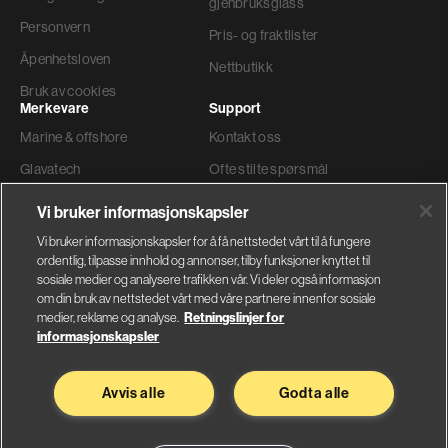
gjenbruksglass
Personvern
Pris- og fraktlister
Åpenhetsloven
Nettbutikk
Bruk av cookies
Merkevare
Support
Marine & offshore
Kontakt oss
Glavatech
Ofte stilte spørsmål
Gyproc®
Teknisk support
Vi bruker informasjonskapsler
Weber
Ordre og levering
Vi bruker informasjonskapsler for å få nettstedet vårt til å fungere
ordentlig, tilpasse innhold og annonser, tilby funksjoner knyttet til
Faktura adresse
sosiale medier og analysere trafikken vår. Vi deler også informasjon
om din bruk av nettstedet vårt med våre partnere innenfor sosiale
medier, reklame og analyse.
Retningslinjer for
informasjonskapsler
Glava AS
Saint-Gobain Byggevarer
Avvis alle
Godta alle
Nybråtveien 2
Sandstuveien 68
1832 Askim
0680 Oslo