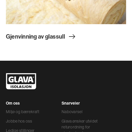
Gjenvinning av glassul
l
Om oss
Snarveier
Miljø og bærekraft
Nabovarsel
Jobbe hos oss
Glava ønsker utvidet
returordning for
Ledige stillinger