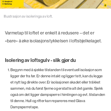
Illustrasjon av isoleringa av loft.
Varmetap til loftet er enkelt å redusere – det er
«bare» å øke isolasjonstykkelsen i loftsbjelkelaget.
Isolering av loftsgulv - slik gjør du
Begynn med å sjekke tilstanden til eventuell isolasjon som
ligger der fra før. Er denne intakt og ligger tett, kan du legge
et nytt lag direkte over. Er isolasjonen skadet eller tråkket
sammen, må du først fjerne og erstatte alt det gamle. Sjekk
også om det ligger dampsperre i himlingen og evt. tilstanden
til denne. Hull og rifter kan repareres med Glava
Dampsperretape.