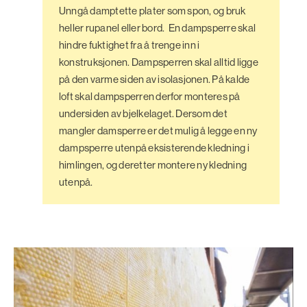
Unngå damptette plater som spon, og bruk
heller rupanel eller bord.
En dampsperre skal
hindre fuktighet fra å trenge inn i
konstruksjonen. Dampsperren skal alltid ligge
på den varme siden av isolasjonen. På kalde
loft skal dampsperren derfor monteres på
undersiden av bjelkelaget. Dersom det
mangler damsperre er det mulig å legge en ny
dampsperre utenpå eksisterende kledning i
himlingen, og deretter montere ny kledning
utenpå.