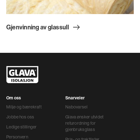
Gjenvinning av glassul
l
Om oss
Snarveier
Miljø og bærekraft
Nabovarsel
Jobbe hos oss
Glava ønsker utvidet
returordning for
Ledige stillinger
gjenbruksglass
Personvern
Pris- og fraktlister