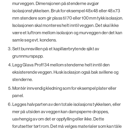
murveggen. Dimensjonen på stenderne avgjør
isolasjonstykkelsen. Bruk for eksempel 48x48 eller 48x73
mm stendere som gir plass til 70 eller 100 mm tykk isolasjon.
Isolasjonen skal monteres helt inntil veggen. Det skal ikke
være et luftrom mellom isolasjon og murveggen der det kan
samle seg evt. kondens.
Sett bunnsvillen på et kapillærbrytende sjikt av
grunnmurspapp.
Legg Glava Proff 34 mellom stenderne helt inntil den
eksisterende veggen. Husk isolasjon også bak svillene og
stenderne.
Montér innvendig kledning som for eksempel plater eller
panel.
Legges halvparten av den totale isolasjons tykkelsen, eller
mer på utsiden av veggen kan dampsperre droppes,
uavhengig av om det er oppfylling eller ikke. Dette
forutsetter tørt rom. Det må velges materialer som kan tåle