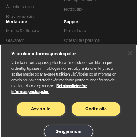
Åpenhetsloven
Nettbutikk
Bruk av cookies
Merkevare
Support
Marine & offshore
Kontakt oss
Glavatech
Ofte stilte spørsmål
Gyproc®
Teknisk support
Vi bruker informasjonskapsler
Weber
Ordre og levering
Vi bruker informasjonskapsler for å få nettstedet vårt til å fungere
ordentlig, tilpasse innhold og annonser, tilby funksjoner knyttet til
Faktura adresse
sosiale medier og analysere trafikken vår. Vi deler også informasjon
om din bruk av nettstedet vårt med våre partnere innenfor sosiale
medier, reklame og analyse.
Retningslinjer for
informasjonskapsler
Glava AS
Saint-Gobain Byggevarer
Avvis alle
Godta alle
Nybråtveien 2
Sandstuveien 68
1832 Askim
0680 Oslo
Se på kart
Se på kart
Se igjennom