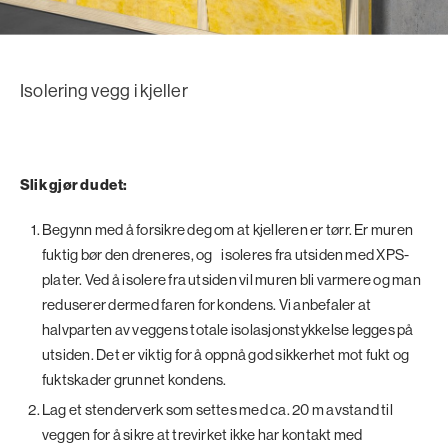
Isolering vegg i kjeller
Slik gjør du det:
Begynn med å forsikre deg om at kjelleren er tørr. Er muren
fuktig bør den dreneres, og isoleres fra utsiden med XPS-
plater. Ved å isolere fra utsiden vil muren bli varmere og man
reduserer dermed faren for kondens. Vi anbefaler at
halvparten av veggens totale isolasjonstykkelse legges på
utsiden. Det er viktig for å oppnå god sikkerhet mot fukt og
fuktskader grunnet kondens.
Lag et stenderverk som settes med ca. 20 m avstand til
veggen for å sikre at trevirket ikke har kontakt med