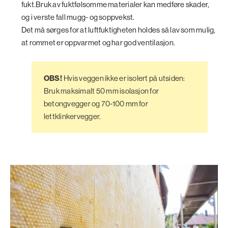
fukt.Bruk av fuktfølsomme materialer kan medføre skader,
og i verste fall mugg- og soppvekst.
Det må sørges for at luftfuktigheten holdes så lav som mulig,
at rommet er oppvarmet og har god ventilasjon.
OBS!
Hvis veggen ikke er isolert på utsiden:
Bruk maksimalt 50 mm isolasjon for
betongvegger og 70-100 mm for
lettklinkervegger.