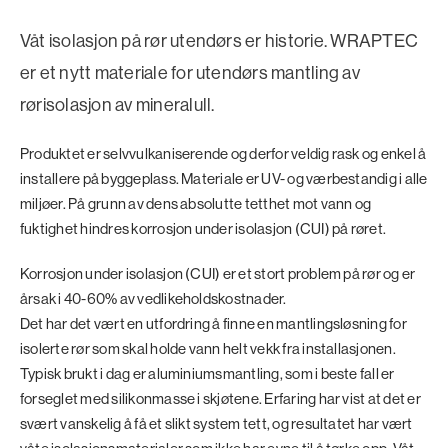
Våt isolasjon på rør utendørs er historie. WRAPTEC
er et nytt materiale for utendørs mantling av
rørisolasjon av mineralull.
Produktet er selvvulkaniserende og derfor veldig rask og enkel å
installere på byggeplass. Materiale er UV- og værbestandig i alle
miljøer. På grunn av dens absolutte tetthet mot vann og
fuktighet hindres korrosjon under isolasjon (CUI) på røret.
Korrosjon under isolasjon (CUI) er et stort problem på rør og er
årsak i 40-60% av vedlikeholdskostnader.
Det har det vært en utfordring å finne en mantlingsløsning for
isolerte rør som skal holde vann helt vekk fra installasjonen.
Typisk brukt i dag er aluminiumsmantling, som i beste fall er
forseglet med silikonmasse i skjøtene. Erfaring har vist at det er
svært vanskelig å få et slikt system tett, og resultatet har vært