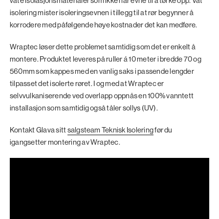
våte isolasjonsmaterialer som ikke har evne til å tørke opp. Våt
isolering mister isoleringsevnen i tillegg til at rør begynner å
korrodere med påfølgende høye kostnader det kan medføre.
Wraptec løser dette problemet samtidig som det er enkelt å
montere. Produktet leveres på ruller á 10 meter i bredde 70 og
560mm som kappes med en vanlig saks i passende lengder
tilpasset det isolerte røret. I og med at Wraptec er
selvvulkaniserende ved overlapp oppnås en 100% vanntett
installasjon som samtidig også tåler sollys (UV).
Kontakt Glava sitt
salgsteam Teknisk Isolering
før du
igangsetter montering av Wraptec.