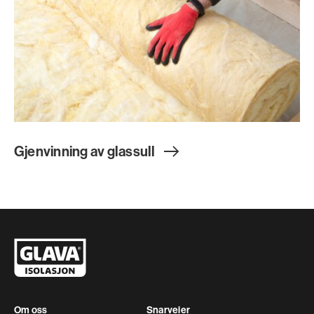
Gjenvinning av glassul
l
Om oss
Snarveier