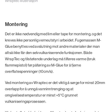
Wraptec illustrasjon
Montering
Det er ikke nødvendig med lim eller tape for montering, og det
kreves ikke personlig verneutstyr i arbeidet. Fugemassen M-
Glue benyttes ved avslutning mot andre materialer der man
altså ikke får den selvvulkaniserende funksjonen. Både
WrapTec og tilstøtende underlag må tilføres varme (bruk
flammepistol) før påføring av M-Glue for å fjerne
overflatespenninger (10cm/s).
Ved montering av Wraptec er det viktig å sørge for minst 20mm
overlapp for å unngå vanninntrenging og at
omgivelsestemperatur er minst +5°C grunnet
vulkaniseringsprosessen.