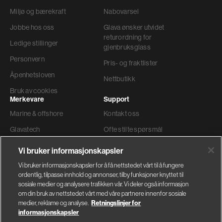
Miljø og bærekraft
Nabovarsel
Jobbe hos oss
Glava ønsker utvidet
returordning for
Ledige stillinger
gjenbruksglass
Personvern
Pris- og fraktlister
Åpenhetsloven
Nettbutikk
Bruk av cookies
Merkevare
Support
Marine & offshore
Kontakt oss
Glavatech
Ofte stilte spørsmål
Gyproc®
Teknisk support
Vi bruker informasjonskapsler
Weber
Ordre og levering
Vi bruker informasjonskapsler for å få nettstedet vårt til å fungere
ordentlig, tilpasse innhold og annonser, tilby funksjoner knyttet til
Faktura adresse
sosiale medier og analysere trafikken vår. Vi deler også informasjon
om din bruk av nettstedet vårt med våre partnere innenfor sosiale
medier, reklame og analyse.
Retningslinjer for
informasjonskapsler