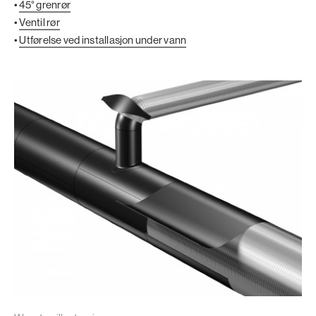
•
45° grenrør
•
Ventil rør
•
Utførelse ved installasjon under vann