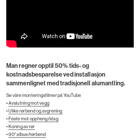
Man regner opptil 50% tids- og
kostnadsbesparelse ved installasjon
sammenlignet med tradisjonell alumantling.
Se våre monteringsfilmer på YouTube
•
Avslutning mot vegg
•
Ulike rørbend og avgrening
•
Feste mot oppheng/stag
•
Koning av rør
•
90° albue/rørbend