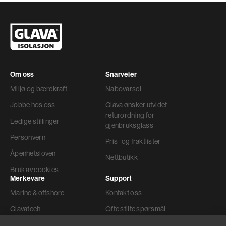
Om oss
Snarveier
Miljø og bærekraft
Nabovarsel
Jobbe hos oss
Glava ønsker utvidet
returordning for
Ledige stillinger
gjenbruksglass
Personvern
Pris- og fraktlister
Åpenhetsloven
Nettbutikk
Bruk av cookies
Merkevare
Support
Marine & offshore
Kontakt oss
Glavatech
Ofte stilte spørsmål
Gyproc®
Teknisk support