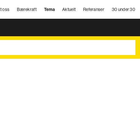
t oss
Bærekraft
Tema
Aktuelt
Referanser
30 under 30