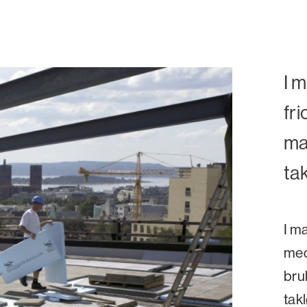
I 
fr
ma
ta
I m
med
bru
takl