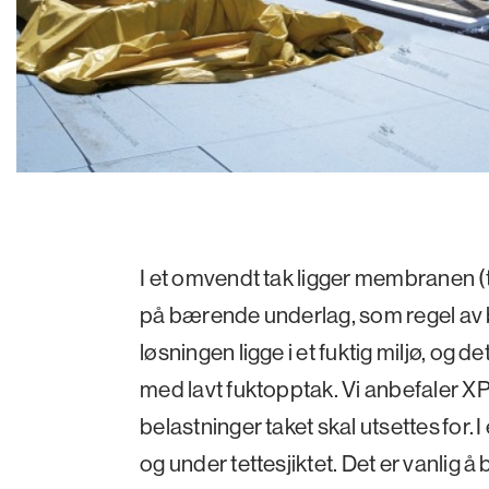
I et omvendt tak ligger membranen (t
på bærende underlag, som regel av b
løsningen ligge i et fuktig miljø, og de
med lavt fuktopptak. Vi anbefaler XPS 
belastninger taket skal utsettes for. 
og under tettesjiktet. Det er vanlig å