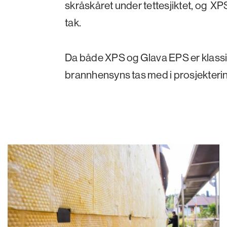
skråskåret under tettesjiktet, og XP
tak.
Da både XPS og Glava EPS er klassi
brannhensyns tas med i prosjektering