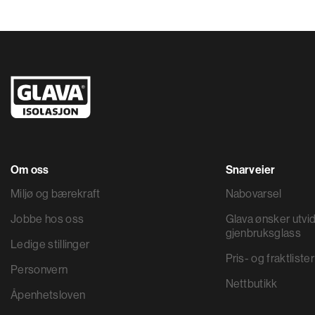
Om oss
Snarveier
Miljø og bærekraft
Nabovarsel
Jobbe hos oss
Glava ønsker utvid
gjenbruksglass
Ledige stillinger
Pris- og fraktlister
Personvern
Nettbutikk
Åpenhetsloven