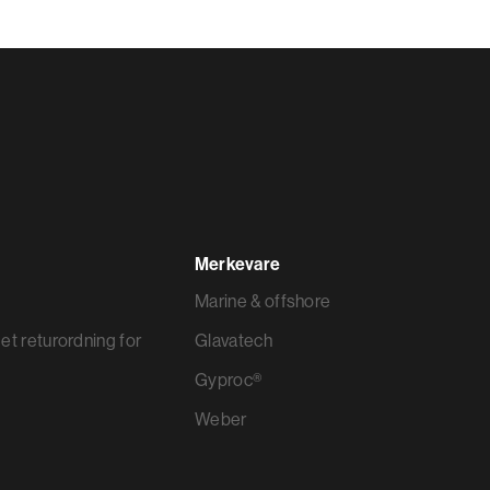
Merkevare
Marine & offshore
et returordning for
Glavatech
Gyproc®
Weber