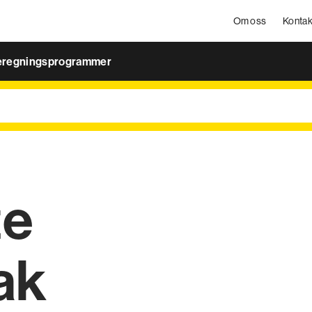
Om oss
Kontak
eregningsprogrammer
te
ak