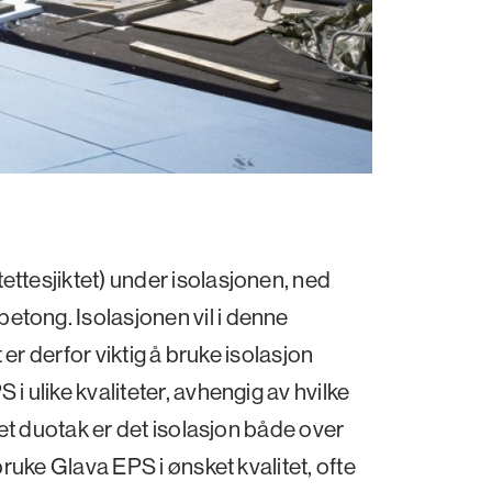
ettesjiktet) under isolasjonen, ned
etong. Isolasjonen vil i denne
t er derfor viktig å bruke isolasjon
i ulike kvaliteter, avhengig av hvilke
I et duotak er det isolasjon både over
 bruke Glava EPS i ønsket kvalitet, ofte